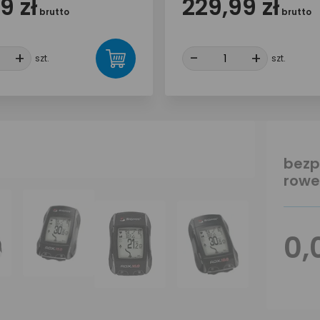
9 zł
229,99 zł
brutto
brutto
+
+
-
-
+
+
szt.
szt.
bezp
rowe
0,