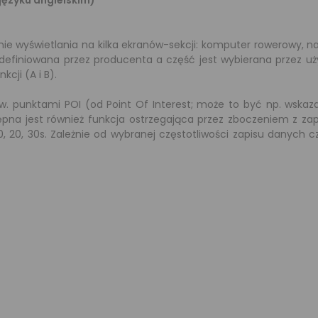
języku angielskim)
nie wyświetlania na kilka ekranów-sekcji: komputer rowerowy, naw
 zdefiniowana przez producenta a część jest wybierana przez uż
cji (A i B).
zw. punktami POI (od Point Of Interest; może to być np. wskaz
ępna jest również funkcja ostrzegająca przez zboczeniem z zap
10, 20, 30s. Zależnie od wybranej częstotliwości zapisu danych 