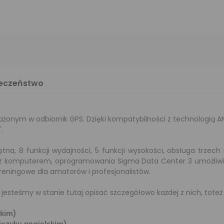
ieczeństwo
żonym w odbiornik GPS. Dzięki kompatybilności z technologią A
.
tętna, 8 funkcji wydajności, 5 funkcji wysokości, obsługa trz
 z komputerem, oprogramowania Sigma Data Center 3 umożliwiaj
reningowe dla amatorów i profesjonalistów.
 jesteśmy w stanie tutaj opisać szczegółowo każdej z nich, tot
skim)