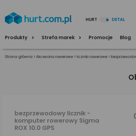
HURT
DETAL
Produkty
Strefa marek
Promocje
Blog
Strona główna
>
Akcesoria rowerowe
>
liczniki rowerowe
>
bezprzewodow
O
bezprzewodowy licznik -
komputer rowerowy Sigma
ROX 10.0 GPS