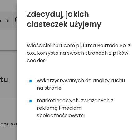
Zdecyduj, jakich
ie
ciasteczek użyjemy
Właściciel hurt.com.pl, firma Baltrade Sp. z
o.o., korzysta na swoich stronach z plików
cookies:
tu
wykorzystywanych do analizy ruchu
na stronie
marketingowych, związanych z
reklamą i mediami
Powiadom mnie o dostępności
społecznościowymi
ie niedostępny
Wyślemy powiadomienie o dostęności
na poniższy adres e-mail