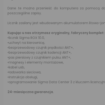
Dane te można przenieść do komputera za pomocą dołą
poszczególne zapisy.
Licznik zasilany jest wbudowanym akumulatorem litowo-jon
Kupując u nas otrzymasz oryginalny, fabryczny komplet:
•licznik Sigma ROX 10.0,
•uchwyt na kierownicę,
•bezprzewodowy czujnik prędkości ANT+,
•bezprzewodowy czujnik kadencji ANT+,
•pas piersiowy z czujnikiem pulsu ANT+,
•magnesy i elementy montażowe,
•kabel usb,
•ładowarka sieciowa,
•instrukcja obsługi,
•oprogramowanie Sigma Data Center 3 z kluczem licencyj
24-miesięczna gwarancja.