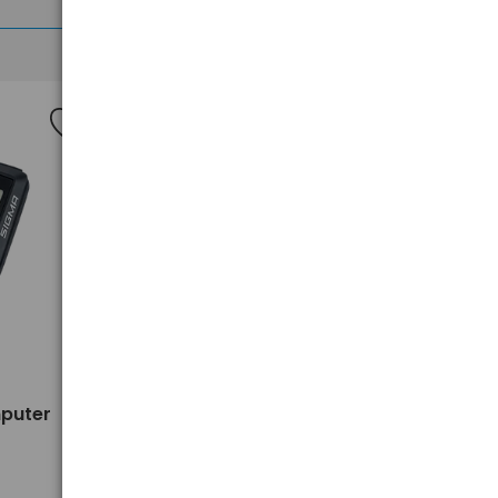
>
mputer
Licznik rowerowy / komputer
Sigma BC 8.0 WL