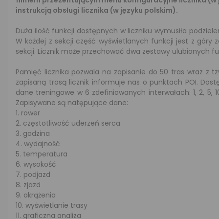
filmem przezentującym menu konfiguracyjne licznika (w 
instrukcją obsługi licznika (w języku polskim).
Duża ilość funkcji dostępnych w liczniku wymusiła podziele
W każdej z sekcji część wyświetlanych funkcji jest z góry
sekcji. Licznik może przechować dwa zestawy ulubionych funk
Pamięć licznika pozwala na zapisanie do 50 tras wraz z t
zapisaną trasą licznik informuje nas o punktach POI. Dost
dane treningowe w 6 zdefiniowanych interwałach: 1, 2, 5, 
Zapisywane są natępujące dane:
1. rower
2. częstotliwość uderzeń serca
3. godzina
4. wydajność
5. temperatura
6. wysokość
7. podjazd
8. zjazd
9. okrążenia
10. wyświetlanie trasy
11. graficzna analiza