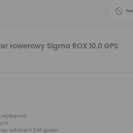
Pro
er rowerowy Sigma ROX 10.0 GPS
:
, wydajność
nych
ax. ostatnich 246 godzin