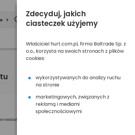
Zdecyduj, jakich
ie
ciasteczek użyjemy
Właściciel hurt.com.pl, firma Baltrade Sp. z
o.o., korzysta na swoich stronach z plików
cookies:
tu
wykorzystywanych do analizy ruchu
na stronie
marketingowych, związanych z
reklamą i mediami
Powiadom mnie o dostępności
społecznościowymi
ie niedostępny
Wyślemy powiadomienie o dostęności
na poniższy adres e-mail