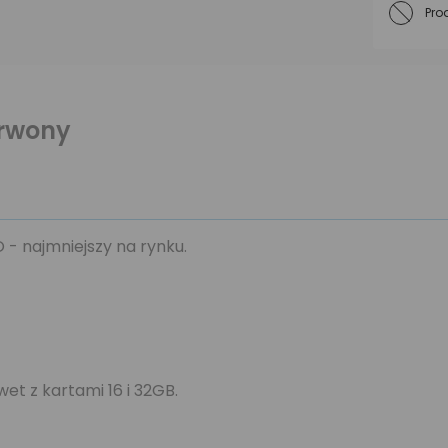
Pro
rwony
- najmniejszy na rynku.
et z kartami 16 i 32GB.