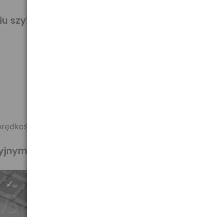
niu szybkiej karty uzyskujemy super
prędkością.
yjnym.