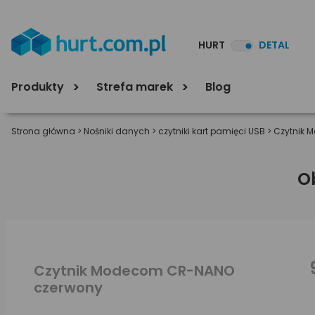
HURT
DETAL
Produkty
Strefa marek
Blog
Strona główna
>
Nośniki danych
>
czytniki kart pamięci USB
>
Czytnik 
O
Czytnik Modecom CR-NANO
czerwony