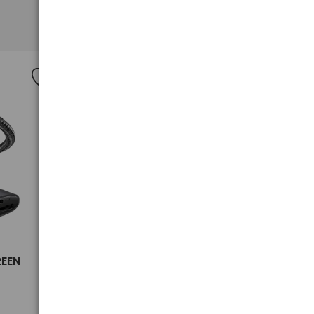
>
REEN
Płyty CD-R 700MB 80MIN
MAXELL PRINTABLE cake 50