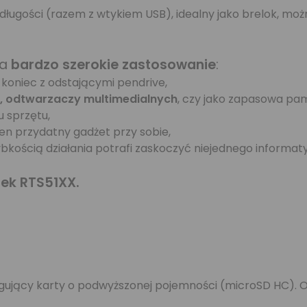
 długości (razem z wtykiem USB), idealny jako brelok, m
ma
bardzo szerokie zastosowanie
:
 koniec z odstającymi pendrive,
, odtwarzaczy multimedialnych
, czy jako zapasowa pa
u sprzętu,
n przydatny gadżet przy sobie,
bkością działania potrafi zaskoczyć niejednego informat
ek RTS51XX.
gujący karty o podwyższonej pojemności (microSD HC). O