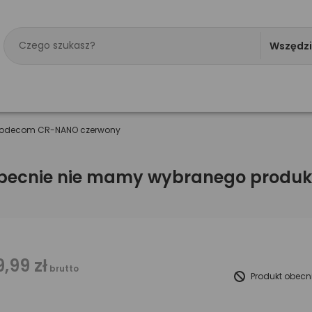
Wszędz
Modecom CR-NANO czerwony
becnie nie mamy wybranego produk
9,99 zł
brutto
Produkt obecn