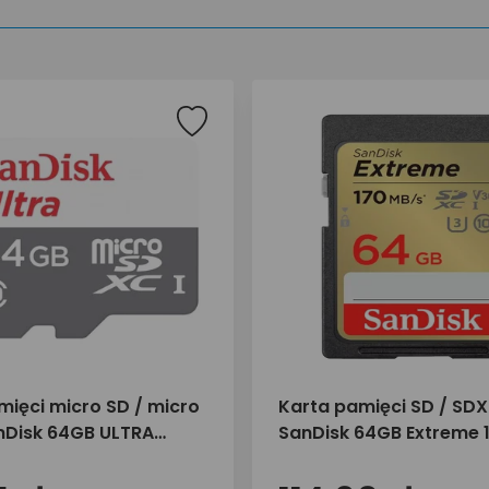
mięci micro SD / micro
Karta pamięci SD / SD
Disk 64GB ULTRA
SanDisk 64GB Extreme 
MB/s UHS-I U3 V30