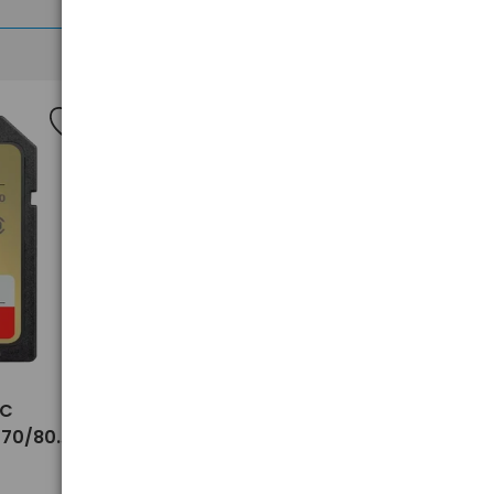
>
XC
Karta pamięci micro SD / micro
170/80
SDHC SanDisk 32GB ULTRA
100MB/s