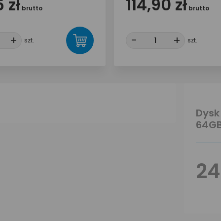
 zł
114,90 zł
brutto
brutto
+
+
-
-
+
+
szt.
szt.
Dysk 
64GB
24