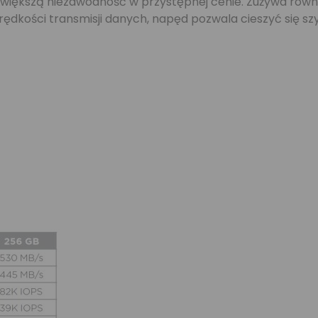
większą niezawodność w przystępnej cenie. Zużywa również
 prędkości transmisji danych, napęd pozwala cieszyć się