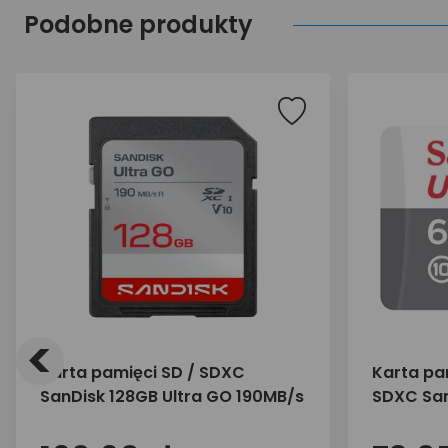
Podobne produkty
<
Karta pamięci SD / SDXC
Karta pa
SanDisk 128GB Ultra GO 190MB/s
SDXC San
100MB/s