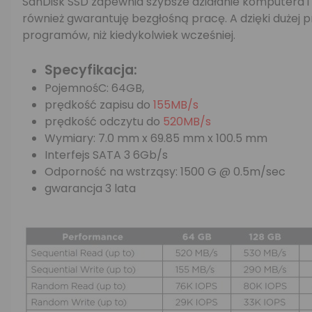
SanDisk SSD zapewnia szybsze działanie komputera i 
również gwarantuję bezgłośną pracę. A dzięki dużej
programów, niż kiedykolwiek wcześniej.
Specyfikacja:
PojemnośC: 64GB,
prędkość zapisu do
155MB/s
prędkość odczytu do
520MB/s
Wymiary: 7.0 mm x 69.85 mm x 100.5 mm
Interfejs SATA 3 6Gb/s
Odporność na wstrząsy: 1500 G @ 0.5m/sec
gwarancja 3 lata