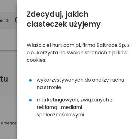
Zdecyduj, jakich
ie
ciasteczek użyjemy
Właściciel hurt.com.pl, firma Baltrade Sp. z
o.o., korzysta na swoich stronach z plików
cookies:
tu
wykorzystywanych do analizy ruchu
na stronie
marketingowych, związanych z
reklamą i mediami
Powiadom mnie o dostępności
społecznościowymi
ie niedostępny
Wyślemy powiadomienie o dostęności
na poniższy adres e-mail