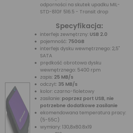
odporności na skutek upadku MIL-
STD-810F 516.5 - Transit drop
Specyfikacja:
interfejs zewnętrzny:
USB 2.0
pojemność:
750GB
interfejs dysku wewnętrznego: 2,5"
SATA
prędkość obrotowa dysku
wewnętrznego: 5400 rpm
zapis:
25 MB/s
odczyt:
35 MB/s
kolor: czarno-fioletowy
zasilanie:
poprzez port USB, nie
potrzebne dodatkowe zasilanie
ekomendowana temperatura pracy:
(5-55C)
wymiary: 130,8x80.8x19