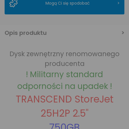
>
Mogą Ci się spodobać
Opis produktu
Dysk zewnętrzny renomowanego
producenta
! Militarny standard
odporności na upadek !
TRANSCEND StoreJet
25H2P 2.5"
750GB