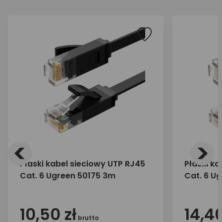
<
>
Płaski kabel sieciowy UTP RJ45
Płaski ka
Cat. 6 Ugreen 50175 3m
Cat. 6 U
10,50 zł
14,40
brutto