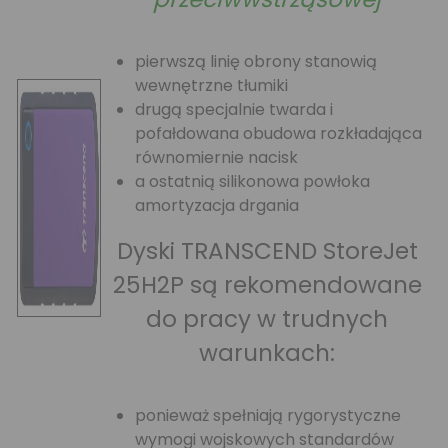
pierwszą linię obrony stanowią
wewnętrzne tłumiki
drugą specjalnie twarda i
pofałdowana obudowa rozkładająca
równomiernie nacisk
a ostatnią silikonowa powłoka
amortyzacja drgania
Dyski TRANSCEND StoreJet
25H2P są rekomendowane
do pracy w trudnych
warunkach:
ponieważ spełniają rygorystyczne
wymogi wojskowych standardów