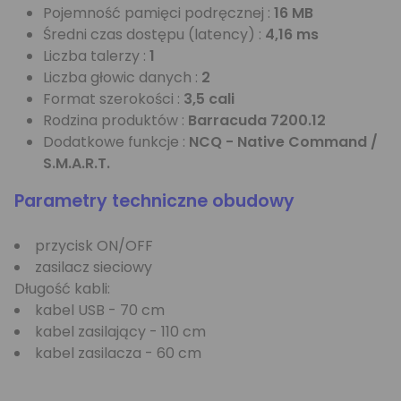
Pojemność pamięci podręcznej :
16 MB
Średni czas dostępu (latency) :
4,16 ms
Liczba talerzy :
1
Liczba głowic danych :
2
Format szerokości :
3,5 cali
Rodzina produktów :
Barracuda 7200.12
Dodatkowe funkcje :
NCQ - Native Command /
S.M.A.R.T.
Parametry techniczne obudowy
przycisk ON/OFF
zasilacz sieciowy
Długość kabli:
kabel USB - 70 cm
kabel zasilający - 110 cm
kabel zasilacza - 60 cm