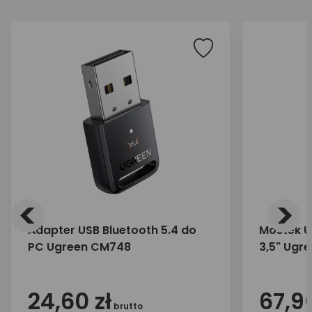
<
>
Adapter USB Bluetooth 5.4 do
Mostek US
PC Ugreen CM748
3,5" Ugre
24,60 zł
67,90
brutto