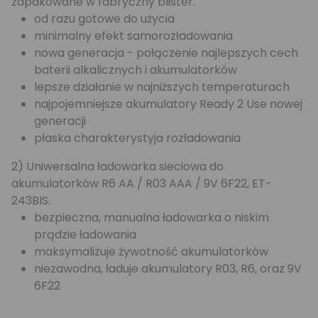
zapakowane w fabryczny blister.
od razu gotowe do użycia
minimalny efekt samorozładowania
nowa generacja - połączenie najlepszych cech
baterii alkalicznych i akumulatorków
lepsze działanie w najniższych temperaturach
najpojemniejsze akumulatory Ready 2 Use nowej
generacji
płaska charakterystyja rozładowania
2) Uniwersalna ładowarka sieciowa do
akumulatorków R6 AA / R03 AAA / 9V 6F22, ET-
243BIS.
bezpieczna, manualna ładowarka o niskim
prądzie ładowania
maksymalizuje żywotność akumulatorków
niezawodna, ładuje akumulatory R03, R6, oraz 9V
6F22