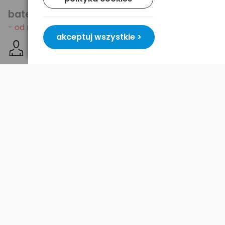
bateria alkaliczna
- od razu gotowa do użycia
akceptuj wszystkie >
- nieużywana nie traci pojemności
- uniwersalne zastosowanie.
Komplet - 4szt. innowacyjnych
akumulatorków Varta Ready2Use AAA