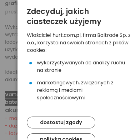
graficznej
- sklasyfikowane przez producenta jako
Zdecyduj, jakich
seria POWER ACCU Ready2Use
prestiżowa
.
ciasteczek użyjemy
Wykazują się niespotykaną żywotnością -
wytrzymują nawet do 1000 cykli
Właściciel hurt.com.pl, firma Baltrade Sp. z
ładowania/rozładowania, co sprawia że można je
o.o., korzysta na swoich stronach z plików
użytkować przez wiele lat, bez większej straty
cookies:
wydajności...
wykorzystywanych do analizy ruchu
na stronie
Idealny zamiennik dla dotychczasowych
akumulatorów czy baterii alkalicznych.
marketingowych, związanych z
reklamą i mediami
Varta Ready2Use to połączenie najlepszych cech
społecznościowymi
baterii i akumulatorków:
akumulatorek wodorkowy
- możliwość wielokrotnego ładowania
dostostuj zgody
- duża pojemność
- łatwy w recyklingu
polityka cookies