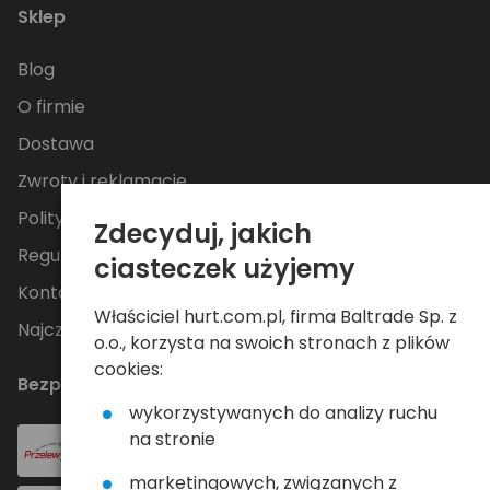
Sklep
Blog
O firmie
Dostawa
Zwroty i reklamacje
Polityka Prywatności
Zdecyduj, jakich
Regulamin
ciasteczek użyjemy
Kontakt
Właściciel hurt.com.pl, firma Baltrade Sp. z
Najczęściej zadawane pytania
o.o., korzysta na swoich stronach z plików
cookies:
Bezpieczne płatności
wykorzystywanych do analizy ruchu
na stronie
marketingowych, związanych z