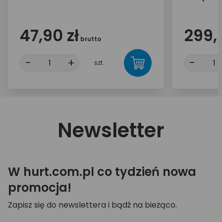
mAh
47,90 zł
299,
brutto
-
+
-
szt.
Newsletter
W hurt.com.pl co tydzień nowa
promocja!
Zapisz się do newslettera i bądź na bieżąco.