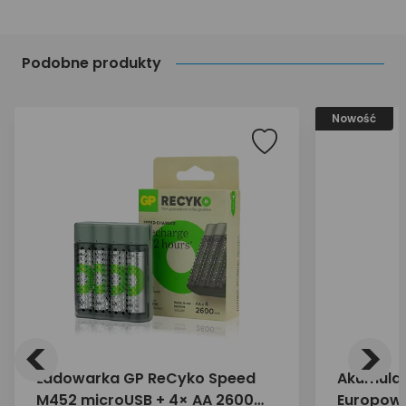
Podobne produkty
Nowość
<
>
Ładowarka GP ReCyko Speed
Akumulat
M452 microUSB + 4× AA 2600
Europower