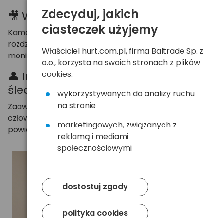
Zdecyduj, jakich
🎥 Wyraźny obraz i pełna kontrola
ciasteczek użyjemy
Kamera rejestruje szczegółowy obraz w wysokiej
rozdzielczości Full HD, umożliwiając wygodne
Właściciel hurt.com.pl, firma Baltrade Sp. z
monitorowanie pomieszczeń o każdej porze dnia.
o.o., korzysta na swoich stronach z plików
👤 Inteligentne wykrywanie i
cookies:
śledzenie osób
wykorzystywanych do analizy ruchu
na stronie
Zaawansowany algorytm AI rozpoznaje obecność
człowieka, automatycznie śledzi jego ruch i wysyła
marketingowych, związanych z
powiadomienia bezpośrednio na smartfon.
reklamą i mediami
społecznościowymi
dostostuj zgody
polityka cookies