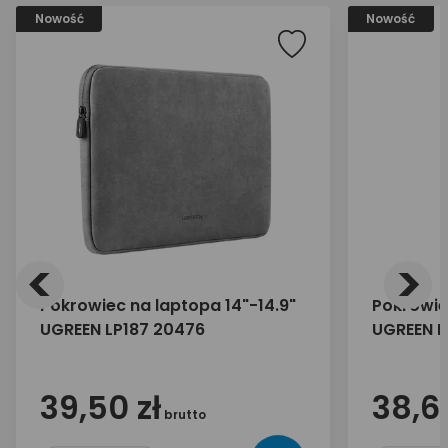
Nowość
Nowość
<
>
Pokrowiec na laptopa 14"-14.9"
Pokrowiec
UGREEN LP187 20476
UGREEN L
39,50 zł
38,60
brutto