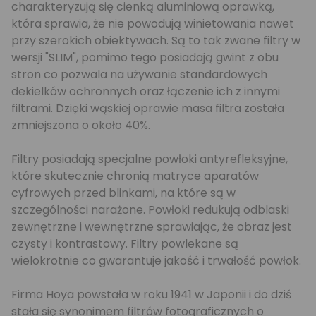
charakteryzują się cienką aluminiową oprawką,
która sprawia, że nie powodują winietowania nawet
przy szerokich obiektywach. Są to tak zwane filtry w
wersji "SLIM", pomimo tego posiadają gwint z obu
stron co pozwala na używanie standardowych
dekielków ochronnych oraz łączenie ich z innymi
filtrami. Dzięki wąskiej oprawie masa filtra została
zmniejszona o około 40%.
Filtry posiadają specjalne powłoki antyrefleksyjne,
które skutecznie chronią matryce aparatów
cyfrowych przed blinkami, na które są w
szczególności narażone. Powłoki redukują odblaski
zewnętrzne i wewnętrzne sprawiając, że obraz jest
czysty i kontrastowy. Filtry powlekane są
wielokrotnie co gwarantuje jakość i trwałość powłok.
Firma Hoya powstała w roku 1941 w Japonii i do dziś
stała się synonimem filtrów fotograficznych o