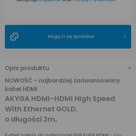
>
Mogą Ci się spodobać
Opis produktu
NOWOŚĆ - najbardziej zaawansowany
kabel HDMI
AKYGA HDMI-HDMI High Speed
With Ethernet GOLD,
o długości 3m.
Kabel należy do najwyższej linii kabli HDMI
- tzw.