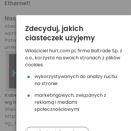
Ethernet!
Nasz kabel to najmocniejsza wersja
wg
obecnych standardów rozróżniania kabli HDMI,
Zdecyduj, jakich
wprowadzonych wraz ze specyfikacją HDMI 1.4.
ciasteczek użyjemy
Potwierdzeniem jest odpowiednie logo/opis
umieszczone na opakowaniu / lub kablu.
Właściciel hurt.com.pl, firma Baltrade Sp. z
o.o., korzysta na swoich stronach z plików
cookies:
wykorzystywanych do analizy ruchu
na stronie
Kabel szybki, z kanałem Ethernet to topowy kabel
marketingowych, związanych z
wg najnowszych wytycznych organizacji HDMI.
reklamą i mediami
Więcej informacji -
społecznościowymi
http://www.hdmi.org/manufacturer/hdmi_1_4/findi
ng_right_cable.aspx