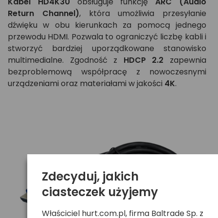
Kabel
HD4K30
obsługuje funkcję
ARC (Audio
Return Channel)
, która umożliwia przesyłanie
dźwięku w obu kierunkach za pomocą jednego
przewodu HDMI. Pozwala to ograniczyć liczbę kabli i
stworzyć bardziej uporządkowane stanowisko
multimedialne. Zgodność z
HDCP 2.2
zapewnia
bezproblemową współpracę z nowoczesnymi
urządzeniami oraz materiałami w jakości
4K
.
Zdecyduj, jakich
ciasteczek użyjemy
Właściciel hurt.com.pl, firma Baltrade Sp. z