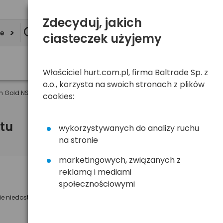
Zdecyduj, jakich
ie
ciasteczek użyjemy
Właściciel hurt.com.pl, firma Baltrade Sp. z
o.o., korzysta na swoich stronach z plików
2m Gold NS-002
cookies:
tu
wykorzystywanych do analizy ruchu
na stronie
marketingowych, związanych z
reklamą i mediami
Powiadom mnie o dostępności
społecznościowymi
ie niedostępny
Wyślemy powiadomienie o dostęności
na poniższy adres e-mail