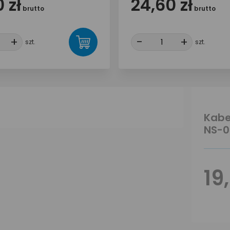
 zł
24,60 zł
brutto
brutto
+
+
-
-
+
+
szt.
szt.
Kabe
NS-0
19