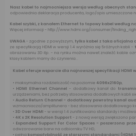
Nasz kabel to najmocniejsza wersja według obecnych stan
odpowiednia deklaracja producenta, logo/opis umieszczone na
Kabel szybki, z kanałem Ethernet to topowy kabel według 
Więcej informacji -
http://www.hdmi.org/consumer/finding_rig
UWAGA
- zgodnie z powyższym,
tylko kabel z taka oficjalna
ze specyfikacją HDMI w wersji 1.4 wyróżnia się 5różnych kabli -
obrazowaniu 3D itp. - na rynku można nawet znaleźć kable oz
klasy kablem mamy do czynienia...
Kabel oferuje wsparcie dla najnowszej specyfikacji HDMI w w
• maksymalna rozdzielczość na poziomie
4096x2160p
,
•
HDMI Ethernet Channel
- dodatkowy kanał do
transmi
urządzeniami, bez potrzeby stosowania dodatkowych kabli si
•
Audio Return Channel - dodatkowy powrotny kanał aud
wzmacniacza/amplitunera - bez stosowania dodatkowego ka
•
3D Over HDMI
- w wersji 1.4 zunifikowano standardy i możli
•
4K x 2K Resolution Support
- z nową wersją zwiększono para
•
Expanded Support For Color Spaces - poszerzona prz
odwzorowanie barw na odbiorniku TV HD,
• pełna
kompatybilność ze starszymi standardami (HDMI 1.0