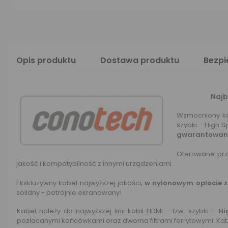
Opis produktu
Dostawa produktu
Bezp
Najb
Wzmocniony ka
szybki - High S
gwarantowany
Oferowane pr
jakość i kompatybilność z innymi urządzeniami.
Ekskluzywny kabel najwyższej jakości,
w nylonowym oplocie z
solidny - potrójnie ekranowany!
Kabel należy do najwyższej linii kabli HDMI - tzw. szybki -
Hi
pozłacanymi końcówkami oraz dwoma filtrami ferrytowymi. Kab