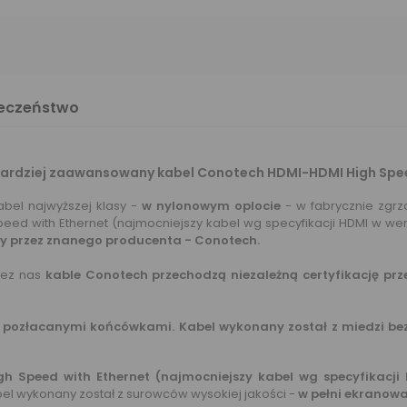
ieczeństwo
ardziej zaawansowany kabel Conotech HDMI-HDMI High Speed
bel najwyższej klasy -
w nylonowym oplocie
- w fabrycznie zgrzan
peed with Ethernet (najmocniejszy kabel wg specyfikacji HDMI w wers
 przez znanego producenta - Conotech.
zez nas
kable Conotech przechodzą niezależną certyfikację prz
 pozłacanymi końcówkami. Kabel wykonany został z miedzi bezt
gh Speed with Ethernet (najmocniejszy kabel wg specyfikacji H
el wykonany został z surowców wysokiej jakości -
w pełni ekranowa