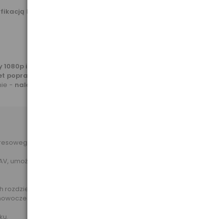
ikacją HDMI 1.4.
Potwierdzeniem jest
 1080p i wyższe
, obrazowanie 3D, przesył internetu itp. Zgodnie
wet poprawnego wyświetlania obrazu 1080p
, nie mówiąc już o
nie -
należy unikać takich kabli
, gdyż nie nie wiadomo z jakiej
resowego udostępniania danych pomiędzy multimedialnymi
AV, umożliwia przesłanie otrzymanego sygnału audio dalej do
h rozdzielczości aż do
4096x2160(!)
,
nowoczesnych aparatów cyfrowych - umożliwi dokładniejsze
ku.