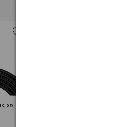
>
4K, 3D
Kabel HDMI - HDMI 2.0, 4K, 3D
m
Baseus CAKGQ-D01 5m