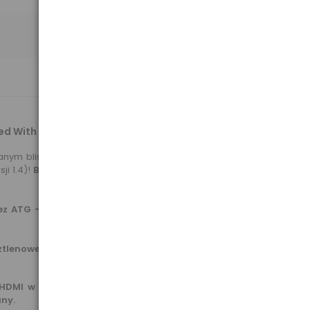
 With Ethernet GOLD, o długości 2m (NS-002).
ym blistrze. Kabel należy do najwyższej linii kabli HDMI - tzw.
ji 1.4)!
Bezstratny, cyfrowy przesył strumienia audio-video,
ez ATG - Authorized Test Centers
- gwarantuje to najwyższą
lenowej OFC, o wysokim stopniu czystości.
Kabel niezwykle
DMI w wersji 1.4)!
Klasa premium z
ny.