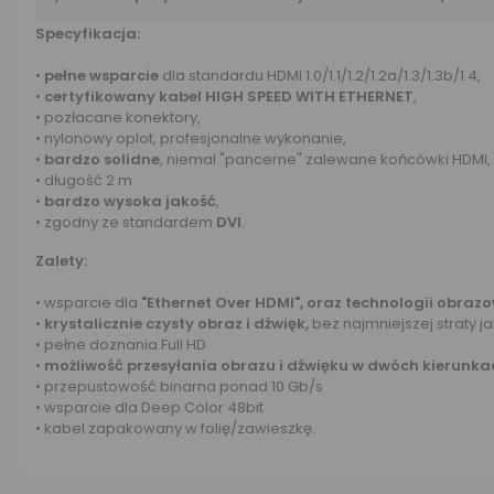
Specyfikacja:
•
pełne wsparcie
dla standardu HDMI 1.0/1.1/1.2/1.2a/1.3/1.3b/1.4,
•
certyfikowany kabel HIGH SPEED WITH ETHERNET
,
• pozłacane konektory,
• nylonowy oplot, profesjonalne wykonanie,
•
bardzo solidne
, niemal "pancerne" zalewane końcówki HDMI,
• długość 2 m
•
bardzo wysoka jakość
,
• zgodny ze standardem
DVI
.
Zalety:
• wsparcie dla
"Ethernet Over HDMI", oraz technologii obraz
•
krystalicznie czysty obraz i dźwięk,
bez najmniejszej straty j
• pełne doznania Full HD
•
możliwość przesyłania obrazu i dźwięku w dwóch kierunka
• przepustowość binarna ponad 10 Gb/s
• wsparcie dla Deep Color 48bit
• kabel zapakowany w folię/zawieszkę.