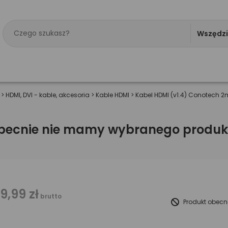
Wszędz
>
HDMI, DVI - kable, akcesoria
>
Kable HDMI
>
Kabel HDMI (v1.4) Conotech 
becnie nie mamy wybranego produk
19,99 zł
brutto
Produkt obecn