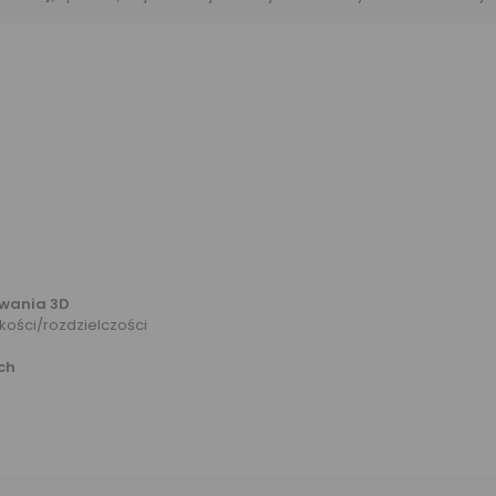
owania 3D
akości/rozdzielczości
ch