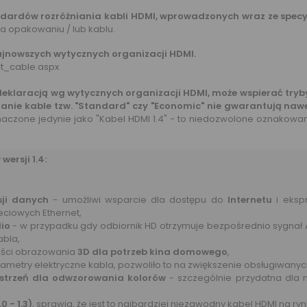
dardów rozróżniania kabli HDMI, wprowadzonych wraz ze specyf
 opakowaniu / lub kablu.
najnowszych wytycznych organizacji HDMI.
ht_cable.aspx
 deklaracją wg wytycznych organizacji HDMI, może wspierać tryby
tanie kable tzw. "Standard" czy "Economic" nie gwarantują na
naczone jedynie jako "Kabel HDMI 1.4" - to niedozwolone oznakowa
ersji 1.4:
sji danych
- umożliwi wsparcie dla dostępu do
Internetu
i eksp
eciowych Ethernet,
io
- w przypadku gdy odbiornik HD otrzymuje bezpośrednio sygnał 
bla,
wości obrazowania
3D dla potrzeb kina domowego
,
metry elektryczne kabla, pozwoliło to na zwiększenie obsługiwanyc
estrzeń dla odwzorowania kolorów
- szczególnie przydatna dla 
 - 1.3)
, sprawia, że jest to najbardziej niezawodny kabel HDMI na ryn