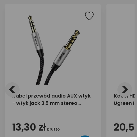
<
>
Kabel przewód audio AUX wtyk
Kabel HDM
- wtyk jack 3.5 mm stereo
Ugreen H
Baseus CAM30-BS1 1m
13,30 zł
20,50
brutto