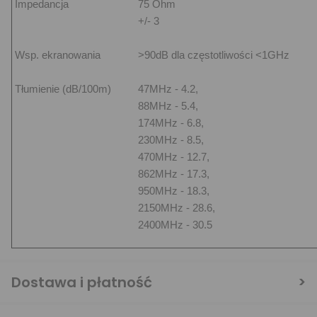
Impedancja
75 Ohm
+/- 3
Wsp. ekranowania
>90dB dla częstotliwości <1GHz
Tłumienie (dB/100m)
47MHz - 4.2,
88MHz - 5.4,
174MHz - 6.8,
230MHz - 8.5,
470MHz - 12.7,
862MHz - 17.3,
950MHz - 18.3,
2150MHz - 28.6,
2400MHz - 30.5
Dostawa i płatność