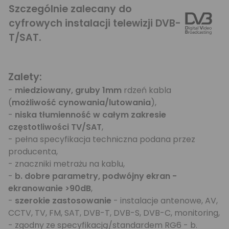
Szczególnie zalecany do
cyfrowych instalacji telewizji DVB-
T/SAT.
Zalety:
-
miedziowany, gruby 1mm
rdzeń kabla
(
możliwość cynowania/lutowania
),
-
niska tłumienność w całym zakresie
częstotliwości TV/SAT
,
- pełna specyfikacja techniczna podana przez
producenta,
- znaczniki metrażu na kablu,
-
b. dobre parametry, podwójny ekran -
ekranowanie >90dB
,
-
szerokie zastosowanie
- instalacje antenowe, AV,
CCTV, TV, FM, SAT, DVB-T, DVB-S, DVB-C, monitoring,
- zgodny ze specyfikacją/standardem RG6 - b.