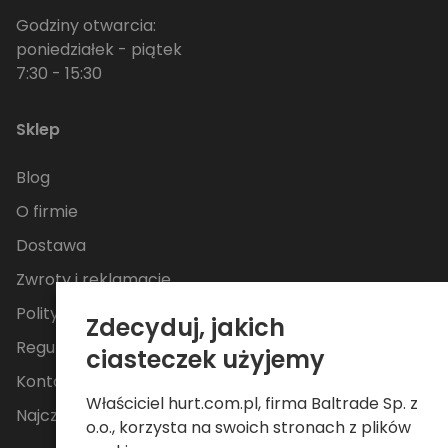
Godziny otwarcia:
poniedziałek - piątek
7:30 - 15:30
Sklep
Blog
O firmie
Dostawa
Zwroty i reklamacje
Polityka Prywatności
Zdecyduj, jakich
Regulamin
ciasteczek użyjemy
Kontakt
Właściciel hurt.com.pl, firma Baltrade Sp. z
Najczęściej zadawane pytania
o.o., korzysta na swoich stronach z plików