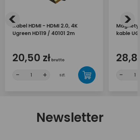
<
>
Kabel HDMI - HDMI 2.0, 4K
Magnetyc
Ugreen HD119 / 40101 2m
kable UG
20,50 zł
28,89
brutto
-
+
-
szt.
Newsletter