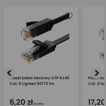
<
>
Płaski kabel sieciowy UTP RJ45
Płaski ka
Cat. 6 Ugreen 50173 1m
Cat. 6 U
6,20 zł
17,20
brutto