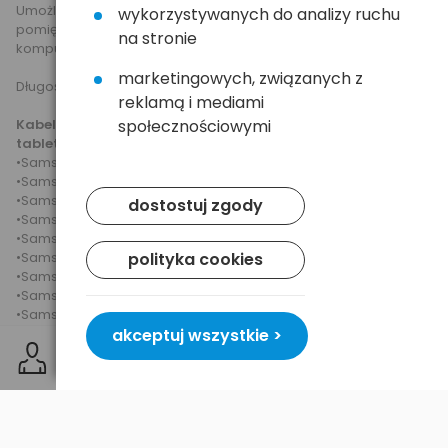
Umożliwia zarówno synchronizację i przesyłane danych
wykorzystywanych do analizy ruchu
pomiędzy tabletem a komputer jak i ładowanie tabletu z
na stronie
komputera lub ładowarki USB.
marketingowych, związanych z
Długość kabla: 1m.
reklamą i mediami
Kabel jest kompatybilny z następującymi modelami
społecznościowymi
tabletów Samsunga:
•Samsung Galaxy Tab2 7.0 P3100
•Samsung Galaxy Tab2 7.0 P3110
•Samsung Galaxy Tab2 10.1 P5100
dostostuj zgody
•Samsung Galaxy Tab2 10.1 P5110
•Samsung Galaxy Tab 7.0 P6200
•Samsung Galaxy Tab 7.0 P6210
polityka cookies
•Samsung Galaxy Tab 7.7 P6800
•Samsung Galaxy Tab 7.7 P6810
•Samsung Galaxy Tab 10.1v P7100
•Samsung Galaxy Tab 8.9 P7300
akceptuj wszystkie >
•Samsung Galaxy Tab 8.9 P7310
•Samsung Galaxy Tab 10.1 P7500
•Samsung Galaxy Tab 10.1 P7510