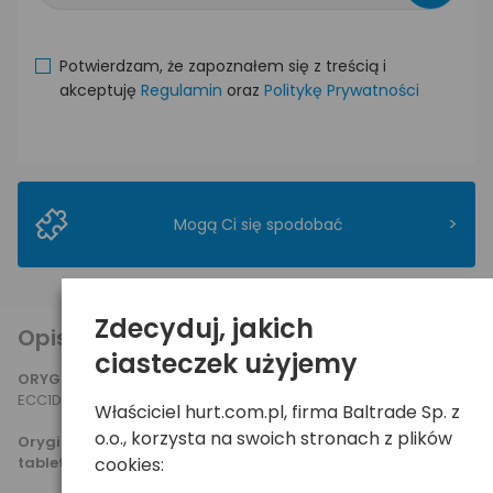
Potwierdzam, że zapoznałem się z treścią i
akceptuję
Regulamin
oraz
Politykę Prywatności
>
Mogą Ci się spodobać
Zdecyduj, jakich
Opis produktu
ciasteczek użyjemy
ORYGINALNY
kabel Samsunga do tabletów Galaxy Tab, model
ECC1DP0UBE.
Właściciel hurt.com.pl, firma Baltrade Sp. z
o.o., korzysta na swoich stronach z plików
Oryginał gwarantuje prawidłową i stabilną pracę Twojego
tabletu!
cookies: