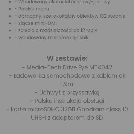
- Wbudowany akumulator litowy-jonowy
- Polskie menu
- obracany, szerokokątny obiektyw 132 stopnie
- złącze miniHDMI
- zdjęcia o rozdzielczości do 12 Mpix
- wbudowany mikrofon i głośnik
W zestawie:
- Media-Tech Drive Eye MT4042
- Ładowarka samochodowa z kablem ok
1,9m
- Uchwyt z przyssawką
- Polska instrukcja obsługi
- karta microSDHC 32GB Goodram class 10
UHS-I z adapterem do SD