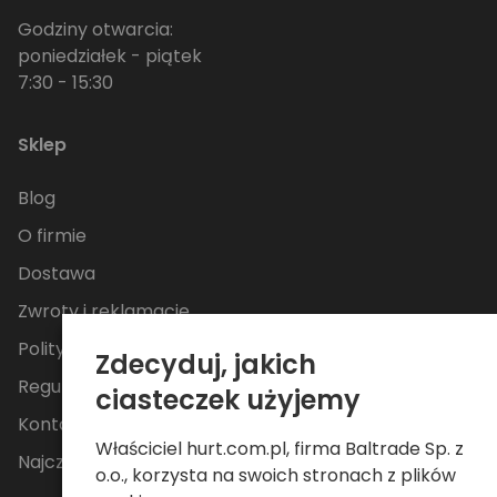
Godziny otwarcia:
poniedziałek - piątek
7:30 - 15:30
Sklep
Blog
O firmie
Dostawa
Zwroty i reklamacje
Polityka Prywatności
Zdecyduj, jakich
Regulamin
ciasteczek użyjemy
Kontakt
Właściciel hurt.com.pl, firma Baltrade Sp. z
Najczęściej zadawane pytania
o.o., korzysta na swoich stronach z plików