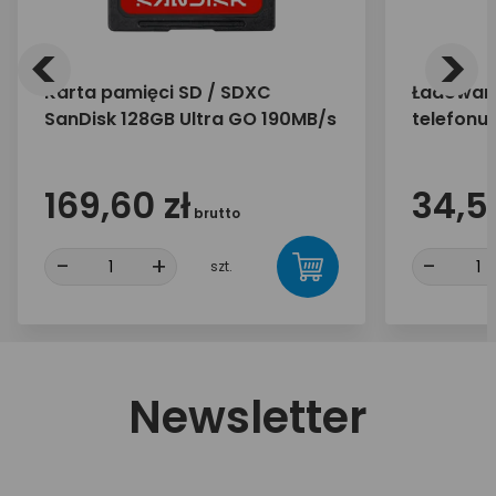
<
>
Karta pamięci SD / SDXC
Ładowark
SanDisk 128GB Ultra GO 190MB/s
telefonu
30W 1x U
169,60 zł
34,55
brutto
-
+
-
szt.
Newsletter