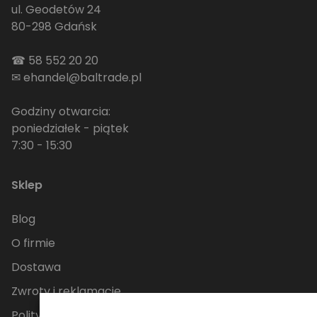
ul. Geodetów 24
80-298 Gdańsk
☎
58 552 20 20
✉
ehandel@baltrade.pl
Godziny otwarcia:
poniedziałek - piątek
7:30 - 15:30
Sklep
Blog
O firmie
Dostawa
Zwroty i reklamacje
Polityka Prywatności