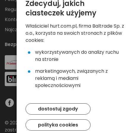
Zdecyduj, jakich
Regulamin
ciasteczek użyjemy
Kontakt
Właściciel hurt.com.pl, firma Baltrade Sp. z
Najczęściej zadawane pytania
o.o., korzysta na swoich stronach z plików
cookies:
Bezpieczne płatności
wykorzystywanych do analizy ruchu
na stronie
marketingowych, związanych z
reklamą i mediami
społecznościowymi
dostostuj zgody
© 2024 Baltrade sp. z o.o. - Wszelkie prawa
polityka cookies
zastrzeżone.