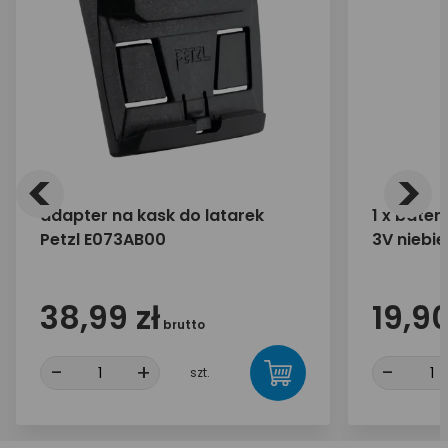
<
>
adapter na kask do latarek
1 x bater
Petzl E073AB00
3V niebi
38,99 zł
19,90
brutto
-
+
-
szt.