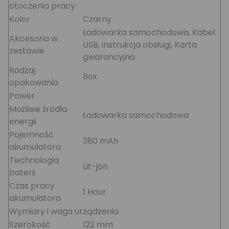
otoczenia pracy
Kolor
Czarny
Ładowarka samochodowa, Kabel
Akcesoria w
USB, instrukcja obsługi, Karta
zestawie
gwarancyjna
Rodzaj
Box
opakowania
Power
Możliwe źródła
Ładowarka samochodowa
energii
Pojemność
380 mAh
akumulatora
Technologia
Lit-jon
baterii
Czas pracy
1 Hour
akumulatora
Wymiary i waga urządzenia
Szerokość
122 mm