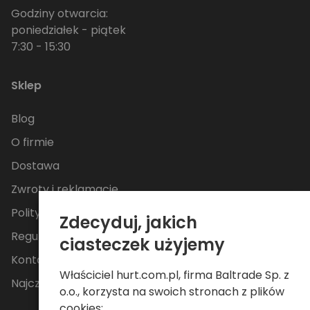
Godziny otwarcia:
poniedziałek - piątek
7:30 - 15:30
Sklep
Blog
O firmie
Dostawa
Zwroty i reklamacje
Polityka Prywatności
Zdecyduj, jakich
Regulamin
ciasteczek użyjemy
Kontakt
Właściciel hurt.com.pl, firma Baltrade Sp. z
Najczęściej zadawane pytania
o.o., korzysta na swoich stronach z plików
cookies: