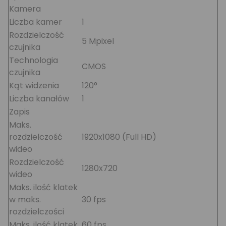
Kamera
Liczba kamer
1
Rozdzielczość
5 Mpixel
czujnika
Technologia
CMOS
czujnika
Kąt widzenia
120°
Liczba kanałów
1
Zapis
Maks.
rozdzielczość
1920x1080 (Full HD)
wideo
Rozdzielczość
1280x720
wideo
Maks. ilość klatek
w maks.
30 fps
rozdzielczości
Maks. ilość klatek
60 fps