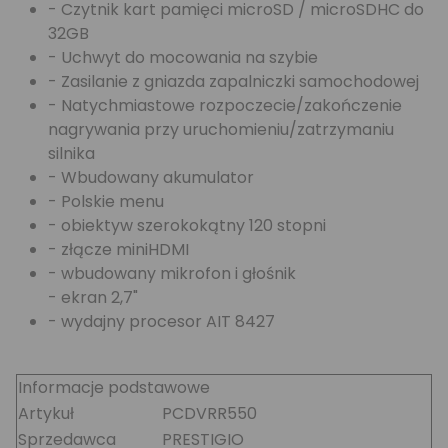
- Czytnik kart pamięci microSD / microSDHC do
32GB
- Uchwyt do mocowania na szybie
- Zasilanie z gniazda zapalniczki samochodowej
- Natychmiastowe rozpoczecie/zakończenie
nagrywania przy uruchomieniu/zatrzymaniu
silnika
- Wbudowany akumulator
- Polskie menu
- obiektyw szerokokątny 120 stopni
- złącze miniHDMI
- wbudowany mikrofon i głośnik
- ekran 2,7"
- wydajny procesor AIT 8427
Informacje podstawowe
Artykuł
PCDVRR550
Sprzedawca
PRESTIGIO