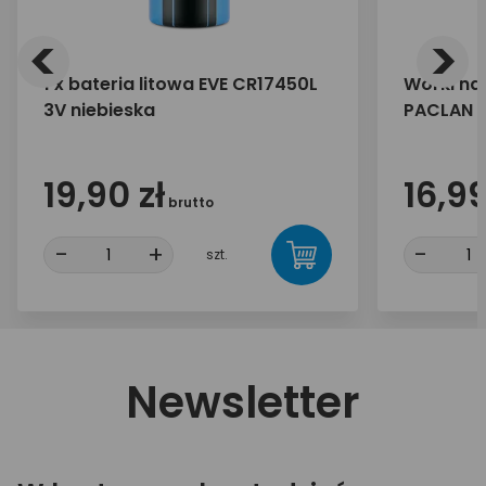
<
>
1 x bateria litowa EVE CR17450L
Worki na
3V niebieska
PACLAN E
19,90 zł
16,99
brutto
-
+
-
szt.
Newsletter