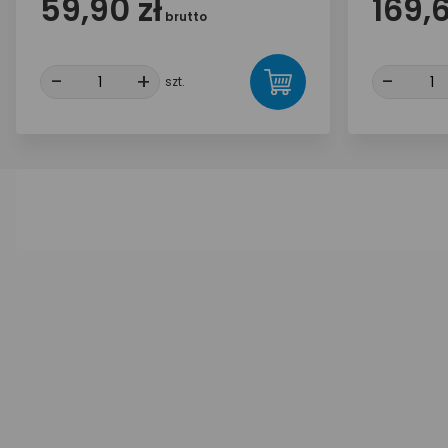
59,90 zł
169,6
brutto
-
-
+
+
-
-
szt.