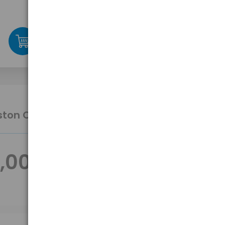
49,20 zł
brutto
-
-
+
+
szt.
ston CF 16GB Ultimate 266X
,00 zł
brutto