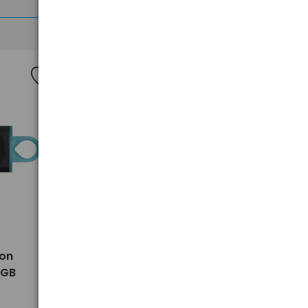
>
ton
Pendrive USB 3.2 Kingston
4GB
DataTraveler Exodia 128GB