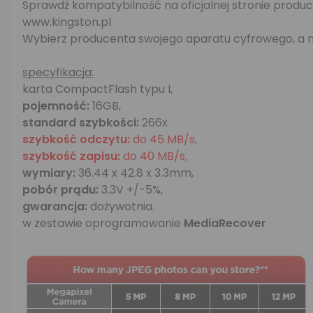
Sprawdź kompatybilność na oficjalnej stronie produc
www.kingston.pl
Wybierz producenta swojego aparatu cyfrowego, a na
specyfikacja:
karta CompactFlash typu I,
pojemność:
16GB,
standard szybkości:
266x
szybkość odczytu:
do 45 MB/s,
szybkość zapisu:
do 40 MB/s,
wymiary:
36.44 x 42.8 x 3.3mm,
pobór prądu:
3.3V +/-5%,
gwarancja:
dożywotnia.
w zestawie oprogramowanie
MediaRecover