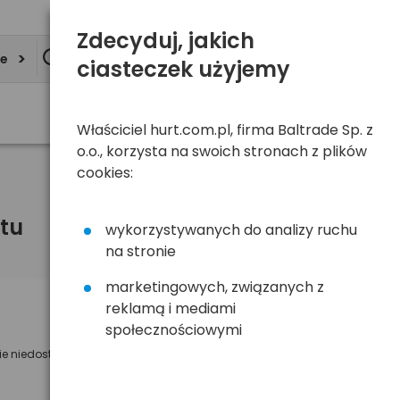
Zdecyduj, jakich
ie
ciasteczek użyjemy
Właściciel hurt.com.pl, firma Baltrade Sp. z
o.o., korzysta na swoich stronach z plików
cookies:
tu
wykorzystywanych do analizy ruchu
na stronie
marketingowych, związanych z
reklamą i mediami
Powiadom mnie o dostępności
społecznościowymi
ie niedostępny
Wyślemy powiadomienie o dostęności
na poniższy adres e-mail