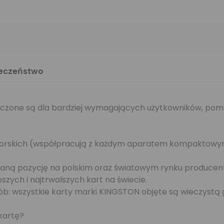
ieczeństwo
aczone są dla bardziej wymagających użytkowników, pom
matorskich (współpracują z każdym aparatem kompaktow
waną pozycję na polskim oraz światowym rynku producent 
ych i najtrwalszych kart na świecie.
sób: wszystkie karty marki KINGSTON objęte są wieczystą
 kartę?