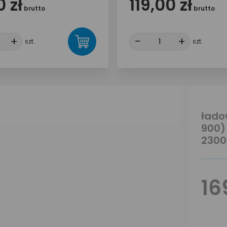
 zł
119,00 zł
brutto
brutto
+
+
-
-
+
+
szt.
szt.
łado
900)
2300
16