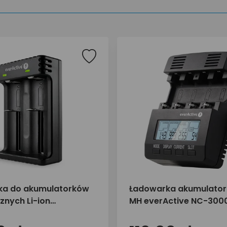
ka do akumulatorków
Ładowarka akumulator
znych Li-ion
MH everActive NC-300
ve LC-200