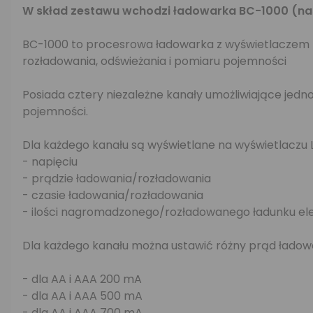
W skład zestawu wchodzi ładowarka BC-1000 (n
BC-1000 to procesrowa ładowarka z wyświetlaczem L
rozładowania, odświeżania i pomiaru pojemności
Posiada cztery niezależne kanały umożliwiające jed
pojemności.
Dla każdego kanału są wyświetlane na wyświetlaczu 
- napięciu
- prądzie ładowania/rozładowania
- czasie ładowania/rozładowania
- ilości nagromadzonego/rozładowanego ładunku el
Dla każdego kanału można ustawić różny prąd ładow
- dla AA i AAA 200 mA
- dla AA i AAA 500 mA
- dla AA i AAA 700 mA