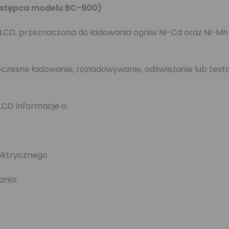
astępca modelu BC-900)
CD, przeznaczona do ładowania ogniw Ni-Cd oraz Ni-Mh 
noczesne ładowanie, rozładowywanie, odświeżanie lub tes
LCD informacje o:
ektrycznego
ania: