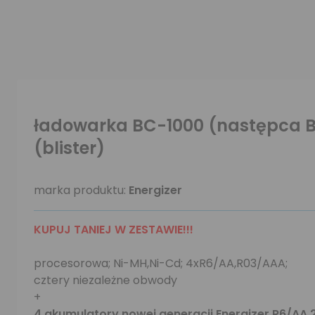
ładowarka BC-1000 (następca BC
(blister)
marka produktu:
Energizer
KUPUJ TANIEJ W ZESTAWIE!!!
procesorowa; Ni-MH,Ni-Cd; 4xR6/AA,R03/AAA;
cztery niezależne obwody
+
4 akumulatory nowej generacji Energizer R6/AA