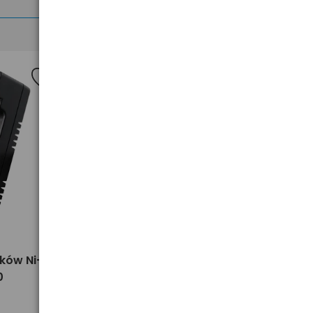
>
ków Ni-
Ładowarka akumulatorków Ni-
0
MH uniwersalna everActive NC-
900U