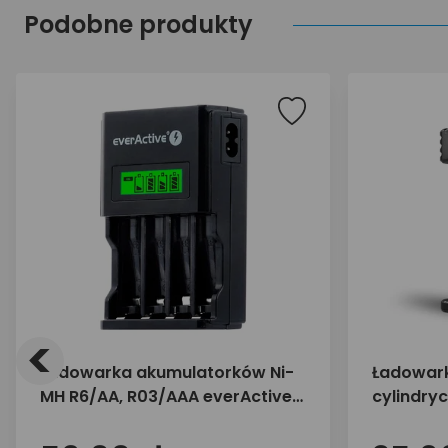
Podobne produkty
<
Ładowarka akumulatorków Ni-
Ładowar
MH R6/AA, R03/AAA everActive
cylindryc
NC-450 Black Edition
everActi