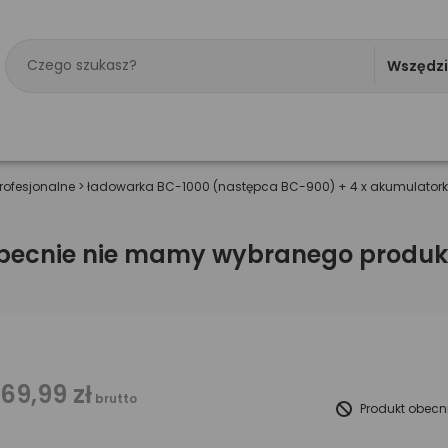
Wszędz
rofesjonalne
>
ładowarka BC-1000 (następca BC-900) + 4 x akumulatorki R
becnie nie mamy wybranego produk
169,99 zł
brutto
Produkt obecn