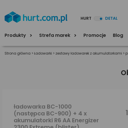
HURT
DETAL
Produkty
Strefa marek
Promocje
Blog
Strona główna
>
Ładowarki
>
zestawy ładowarek z akumulatorkami
>
p
O
ładowarka BC-1000
(następca BC-900) + 4 x
akumulatorki R6 AA Energizer
2300 Extreme (blister)