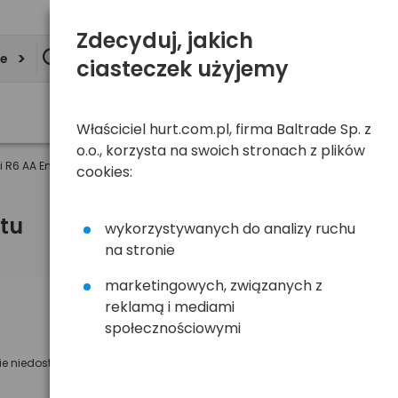
Zdecyduj, jakich
ie
ciasteczek użyjemy
Właściciel hurt.com.pl, firma Baltrade Sp. z
o.o., korzysta na swoich stronach z plików
6 AA Energizer 2300 Extreme (blister)
cookies:
tu
wykorzystywanych do analizy ruchu
na stronie
marketingowych, związanych z
reklamą i mediami
Powiadom mnie o dostępności
społecznościowymi
Wyślemy powiadomienie o dostęności
ie niedostępny
na poniższy adres e-mail