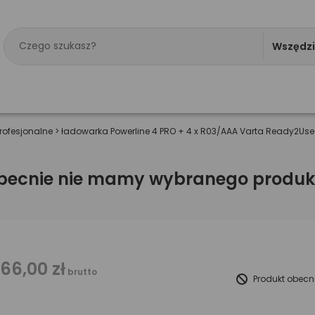
Wszędz
rofesjonalne
>
ładowarka Powerline 4 PRO + 4 x R03/AAA Varta Ready2Use
becnie nie mamy wybranego produk
166,00 zł
brutto
Produkt obecn