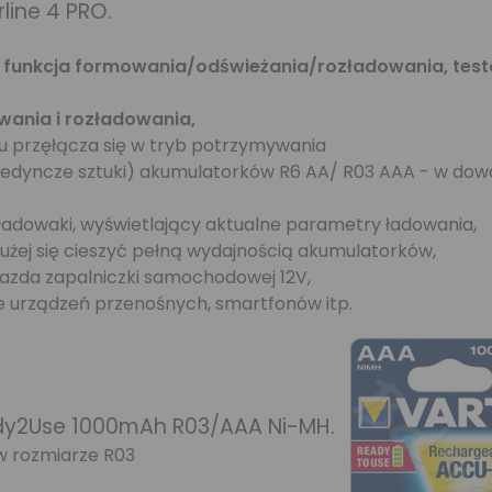
line 4 PRO.
,
funkcja formowania/odświeżania/rozładowania, tes
wania i rozładowania,
 przęłącza się w tryb potrzymywania
jedyncze sztuki) akumulatorków R6 AA/ R03 AAA - w dow
ładowaki, wyświetlający aktualne parametry ładowania,
użej się cieszyć pełną wydajnością akumulatorków,
gniazda zapalniczki samochodowej 12V,
e urządzeń przenośnych, smartfonów itp.
ady2Use 1000mAh R03/AAA Ni-MH.
w rozmiarze R03