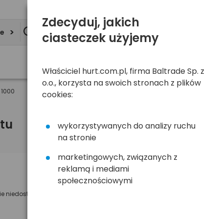
Zdecyduj, jakich
ie
ciasteczek użyjemy
Właściciel hurt.com.pl, firma Baltrade Sp. z
o.o., korzysta na swoich stronach z plików
 1000
cookies:
tu
wykorzystywanych do analizy ruchu
na stronie
marketingowych, związanych z
reklamą i mediami
Powiadom mnie o dostępności
społecznościowymi
ie niedostępny
Wyślemy powiadomienie o dostęności
na poniższy adres e-mail