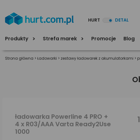
HURT
DETAL
Produkty
Strefa marek
Promocje
Blog
Strona główna
>
Ładowarki
>
zestawy ładowarek z akumulatorkami
>
p
O
ładowarka Powerline 4 PRO +
4 x R03/AAA Varta Ready2Use
1000