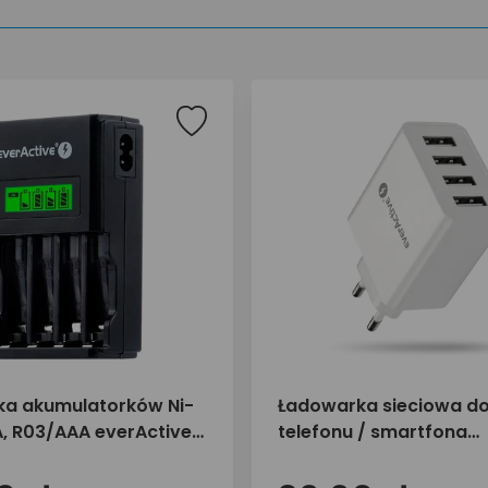
a akumulatorków Ni-
Ładowarka sieciowa d
, R03/AAA everActive
telefonu / smartfona
lack Edition
everActive SC-400 4xU