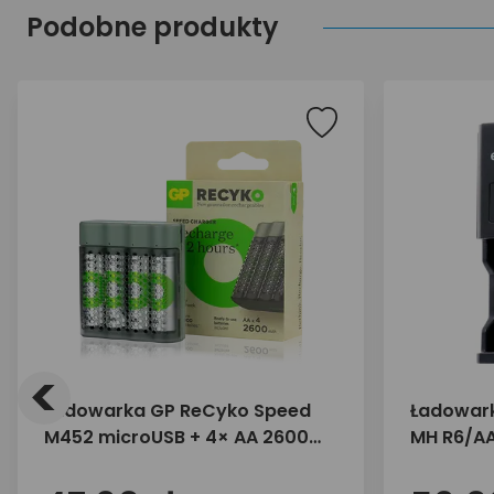
Podobne produkty
<
Ładowarka GP ReCyko Speed
Ładowark
M452 microUSB + 4× AA 2600
MH R6/AA
mAh
NC-450 B