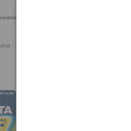
towania
olnej