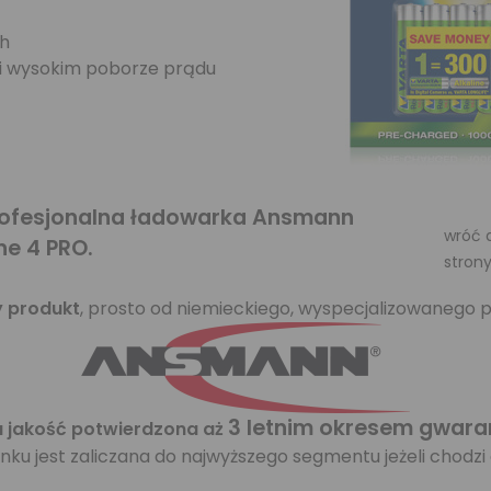
ch
 i wysokim poborze prądu
Profesjonalna ładowarka Ansmann
wróć 
ne 4 PRO.
stron
y produkt
, prosto od niemieckiego, wyspecjalizowanego 
3 letnim okresem gwar
 jakość potwierdzona aż
u jest zaliczana do najwyższego segmentu jeżeli chodzi