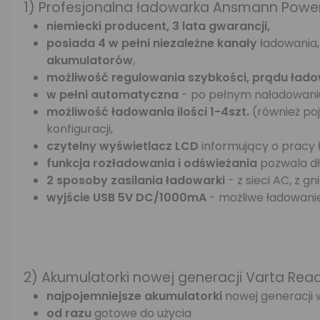
1) Profesjonalna ładowarka Ansmann Power
niemiecki producent, 3 lata gwarancji,
posiada 4 w pełni niezależne kanały
ładowania
akumulatorów
,
możliwość regulowania szybkości, prądu łado
w pełni automatyczna
- po pełnym naładowaniu
możliwość ładowania ilości 1-4szt.
(również po
konfiguracji,
czytelny wyświetlacz LCD
informujący o pracy 
funkcja rozładowania i odświeżania
pozwala dł
2 sposoby zasilania ładowarki
- z sieci AC, z 
wyjście USB 5V DC/1000mA
- możliwe ładowani
2) Akumulatorki nowej generacji Varta Re
najpojemniejsze akumulatorki
nowej generacji 
od razu
gotowe do użycia