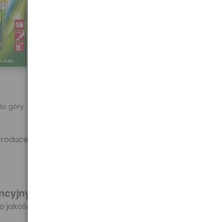
do góry
y
producenta.
ancyjnym
.
 o jakość oferowanych produktów.