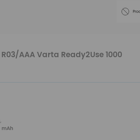
Pro
x R03/AAA Varta Ready2Use 1000
,
0 mAh