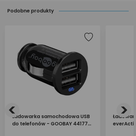
Podobne produkty
<
>
Ładowarka samochodowa USB
Ładowar
do telefonów - GOOBAY 44177
everActi
2,1A z 2 gniazdami USB