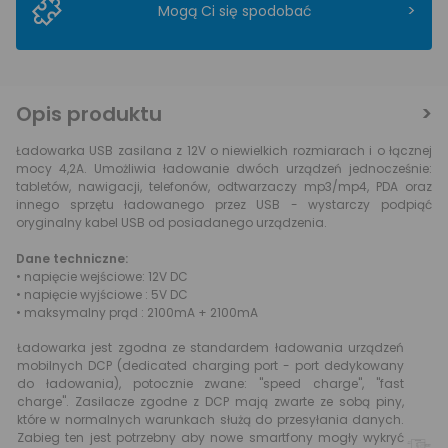
>
Mogą Ci się spodobać
Opis produktu
Ładowarka USB zasilana z 12V o niewielkich rozmiarach i o łącznej
mocy 4,2A. Umożliwia ładowanie dwóch urządzeń jednocześnie:
tabletów, nawigacji, telefonów, odtwarzaczy mp3/mp4, PDA oraz
innego sprzętu ładowanego przez USB - wystarczy podpiąć
oryginalny kabel USB od posiadanego urządzenia.
Dane techniczne:
• napięcie wejściowe: 12V DC
• napięcie wyjściowe : 5V DC
• maksymalny prąd : 2100mA + 2100mA
Ładowarka jest zgodna ze standardem ładowania urządzeń
mobilnych DCP (dedicated charging port - port dedykowany
do ładowania), potocznie zwane: "speed charge", "fast
charge". Zasilacze zgodne z DCP mają zwarte ze sobą piny,
które w normalnych warunkach służą do przesyłania danych.
Zabieg ten jest potrzebny aby nowe smartfony mogły wykryć