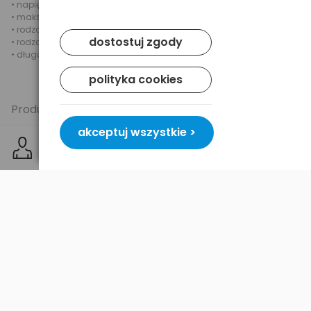
• napięcie wyjściowe: 5V DC
• maksymalny prąd wyjściowy: 1000mA
• rodzaj wtyku: mini USB
dostostuj zgody
• rodzaj kabla: spiralny
• długość kabla: 120cm (po rozciągnięciu)
polityka cookies
Produkt posiada oznaczenie CE.
akceptuj wszystkie >
Dostawa i płatność
Bezpieczeństwo