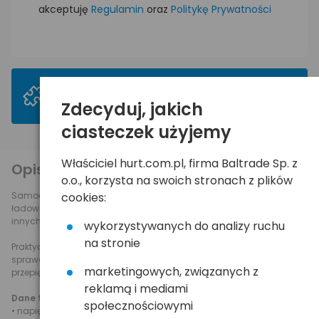
akceptuję
Regulamin
oraz
Politykę Prywatności
>
Mogą Ci się spodobać
Zdecyduj, jakich
ciasteczek użyjemy
Właściciel hurt.com.pl, firma Baltrade Sp. z
Opis produktu
o.o., korzysta na swoich stronach z plików
Samochodowa ładowarka mini USB o mocy 1000 mA. Umożliwia
cookies:
ładowanie większości telefonów, odtwarzaczy mp3/mp4, oraz
innych urządzeń ładowanych przez port mini USB.
wykorzystywanych do analizy ruchu
na stronie
Praktyczny spiralny kabel o długości 1,2m (po rozciągnięciu) świetnie
sprawdza się w samochodzie. Posiada zabezpieczenie
marketingowych, związanych z
przepięciowe i przed przeładowaniem.
reklamą i mediami
Dane techniczne:
społecznościowymi
• napięcie wejściowe: 12-24V DC