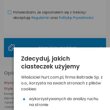
Potwierdzam, że zapoznałem się z treścią i
akceptuję
Regulamin
oraz
Politykę Prywatności
>
Mogą Ci się spodobać
Zdecyduj, jakich
ciasteczek użyjemy
Opis produktu
Właściciel hurt.com.pl, firma Baltrade Sp. z
Wysokiej jakości sieciowa ładowarka USB marki Extreme
o.o., korzysta na swoich stronach z plików
Style
cookies:
Kompatybilna nawet z urządzeniami Apple wyposażonymi w
złącze Lightning min:
wykorzystywanych do analizy ruchu
•telefony Apple iPhone 5, 5s, 5c
na stronie
•tablety Apple iPad 4, mini, Air