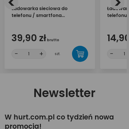
<
>
Ładowarka sieciowa do
Ładowark
telefonu / smartfona
telefonu
everActive SC-400 4xUSB 5A
everActi
39,90 zł
14,90
brutto
-
+
-
szt.
Newsletter
W hurt.com.pl co tydzień nowa
promocja!