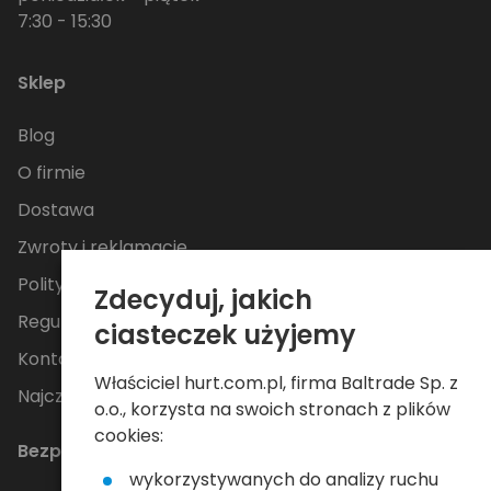
7:30 - 15:30
Sklep
Blog
O firmie
Dostawa
Zwroty i reklamacje
Polityka Prywatności
Zdecyduj, jakich
Regulamin
ciasteczek użyjemy
Kontakt
Właściciel hurt.com.pl, firma Baltrade Sp. z
Najczęściej zadawane pytania
o.o., korzysta na swoich stronach z plików
cookies:
Bezpieczne płatności
wykorzystywanych do analizy ruchu