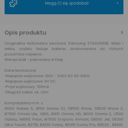
>
Mogą Ci się spodobać
Opis produktu
Oryginalna ładowarka sieciowa Samsung ETA0U10EBE. Mała i
lekka, szybko ładuje baterie, dostosowana do różnych
poziomów napięcia.
Wersja bulk - pakowana w folię.
Dane techniczne:
•Napięcie wejściowe: 100V - 240V AC 50-60Hz
•Napięcie wyjściowe: 5V DC
•Prąd wyjściowy: 700mA
•Długość kabla: ok. 1,5m
Kompatybilna m.in. z:
I9000 Galaxy S, i9100 Galaxy S2, S8500 Wave, S8530 Wave 2,
B7300 Omnia Lite, G810, i8910 Omnia HD, i8000 Omnia 2, i7500
Galaxy, M8910 Pixon, M7500 Emporio Armani, S8000 Jet, S8300
Ultra Touch, B2710, B3210 Corby, B5310 Corby Pro, B6520 , B6610,