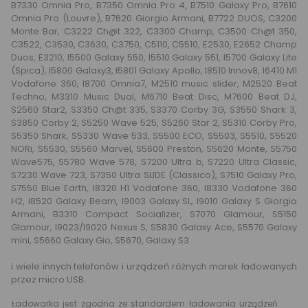
B7330 Omnia Pro, B7350 Omnia Pro 4, B7510 Galaxy Pro, B7610
Omnia Pro (Louvre), B7620 Giorgio Armani, B7722 DUOS, C3200
Monte Bar, C3222 Ch@t 322, C3300 Champ, C3500 Ch@t 350,
C3522, C3530, C3630, C3750, C5110, C5510, E2530, E2652 Champ
Duos, E3210, I5500 Galaxy 550, I5510 Galaxy 551, I5700 Galaxy Lite
(Spica), I5800 Galaxy3, I5801 Galaxy Apollo, I8510 Innov8, I6410 M1
Vodafone 360, I8700 Omnia7, M2510 music slider, M2520 Beat
Techno, M3310 Music Dual, M6710 Beat Disc, M7600 Beat DJ,
S2560 Star2, S3350 Ch@t 335, S3370 Corby 3G, S3550 Shark 3,
S3850 Corby 2, S5250 Wave 525, S5260 Star 2, S5310 Corby Pro,
S5350 Shark, S5330 Wave 533, S5500 ECO, S5503, S5510, S5520
NORi, S5530, S5560 Marvel, S5600 Preston, S5620 Monte, S5750
Wave575, S5780 Wave 578, S7200 Ultra b, S7220 Ultra Classic,
S7230 Wave 723, S7350 Ultra SLIDE (Classico), S7510 Galaxy Pro,
S7550 Blue Earth, I8320 H1 Vodafone 360, I8330 Vodafone 360
H2, I8520 Galaxy Beam, I9003 Galaxy SL, I9010 Galaxy S Giorgio
Armani, B3310 Compact Socializer, S7070 Glamour, S5150
Glamour, I9023/I9020 Nexus S, S5830 Galaxy Ace, S5570 Galaxy
mini, S5660 Galaxy Gio, S5670, Galaxy S3
i wiele innych telefonów i urządzeń różnych marek ładowanych
przez micro USB.
Ładowarka jest zgodna ze standardem ładowania urządzeń