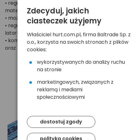
• regulowany, symetryczny pasek wykonany z
Zdecyduj, jakich
materiałów pochodzących z recyklingu
• możliwość zdjęcia, prania i wymiany paska
ciasteczek użyjemy
• regulacja kąta świecenia oraz możliwość noszenia
latarki na szyi
Właściciel hurt.com.pl, firma Baltrade Sp. z
• kompatybilność z mocowaniami HELMET ADAPT
o.o., korzysta na swoich stronach z plików
oraz BIKE ADAPT 2
cookies:
wykorzystywanych do analizy ruchu
na stronie
marketingowych, związanych z
reklamą i mediami
społecznościowymi
dostostuj zgody
polityka cookies