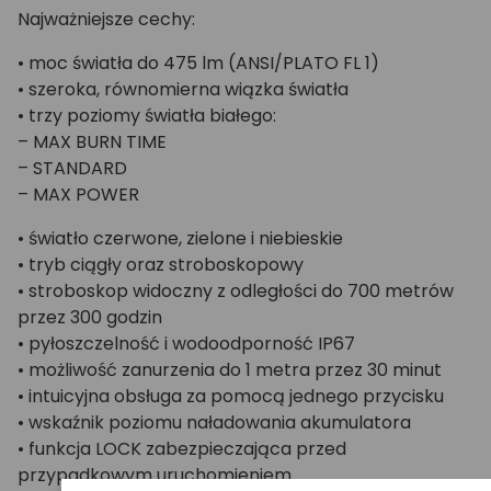
Najważniejsze cechy:
• moc światła do 475 lm (ANSI/PLATO FL 1)
• szeroka, równomierna wiązka światła
• trzy poziomy światła białego:
– MAX BURN TIME
– STANDARD
– MAX POWER
• światło czerwone, zielone i niebieskie
• tryb ciągły oraz stroboskopowy
• stroboskop widoczny z odległości do 700 metrów
przez 300 godzin
• pyłoszczelność i wodoodporność IP67
• możliwość zanurzenia do 1 metra przez 30 minut
• intuicyjna obsługa za pomocą jednego przycisku
• wskaźnik poziomu naładowania akumulatora
• funkcja LOCK zabezpieczająca przed
przypadkowym uruchomieniem