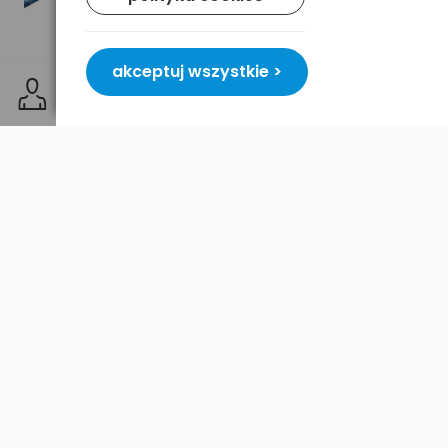
akceptuj wszystkie >
ARIA® 1R RGB wyposażona jest w akumulator CORE
1250 mAh (3.6 V / 4.5 Wh), który ładowany jest