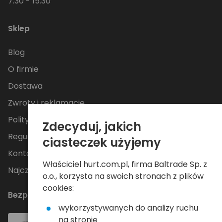
7:30 - 15:30
Sklep
Blog
O firmie
Dostawa
Zwroty i reklamacje
Polityka Prywatności
Zdecyduj, jakich
Regulamin
ciasteczek użyjemy
Kontakt
Właściciel hurt.com.pl, firma Baltrade Sp. z
Najczęściej zadawane pytania
o.o., korzysta na swoich stronach z plików
cookies:
Bezpieczne płatności
wykorzystywanych do analizy ruchu
na stronie