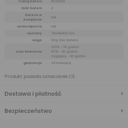
rodzaj baterii
R03/AAA
ilość baterii
3
baterie w
tak
komplecie
wodoodporna
tak
wymiary
70x44x41,5 mm
waga
50g (bez baterii)
100% - 35 godzin
czas świecenia
50% - 40 godzin
migający - 40 godzin
gwarancja
24 miesiące
Produkt posiada oznaczenie CE.
Dostawa i płatność
Bezpieczeństwo