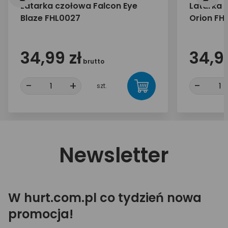
Latarka czołowa Falcon Eye
Latarka 
Blaze FHL0027
Orion FH
34,99 zł
34,99
brutto
-
+
-
szt.
Newsletter
W hurt.com.pl co tydzień nowa
promocja!