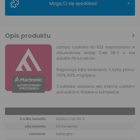
>
Mogą Ci się spodobać
Opis produktu
Lampa czołowa HL-922 wyposażona w
dwuwatową diodę Cree XR-E o sile
światła 115 lumenów.
Regulacja kąta świecenia, 3 tryby pracy:
100%, 50%, migający.
Czołówka zasilana jest trzema cienkimi
paluszkami. Baterie w komplecie.
Dane produktu
źródło światła
dioda Cree XR-E
siła światła
115 lumenów
zasilanie
bateryjne