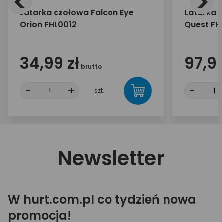
<
>
Latarka czołowa Falcon Eye
Latarka 
Orion FHL0012
Quest FH
34,99 zł
97,99
brutto
-
+
-
szt.
Newsletter
W hurt.com.pl co tydzień nowa
promocja!