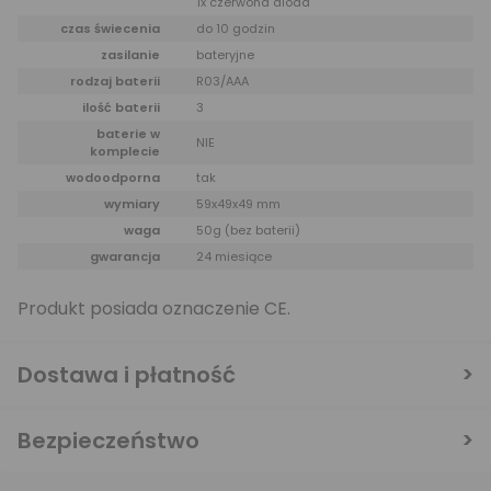
1x czerwona dioda
czas świecenia
do 10 godzin
zasilanie
bateryjne
rodzaj baterii
R03/AAA
ilość baterii
3
baterie w
NIE
komplecie
wodoodporna
tak
wymiary
59x49x49 mm
waga
50g (bez baterii)
gwarancja
24 miesiące
Produkt posiada oznaczenie CE.
Dostawa i płatność
Bezpieczeństwo