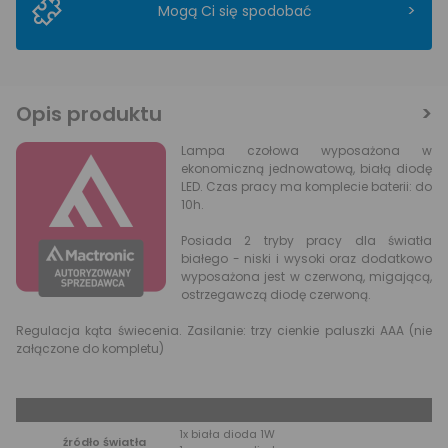
>
Mogą Ci się spodobać
Opis produktu
Lampa czołowa wyposażona w
ekonomiczną jednowatową, białą diodę
LED. Czas pracy ma komplecie baterii: do
10h.
Posiada 2 tryby pracy dla światła
białego - niski i wysoki oraz dodatkowo
wyposażona jest w czerwoną, migającą,
ostrzegawczą diodę czerwoną.
Regulacja kąta świecenia. Zasilanie: trzy cienkie paluszki AAA (nie
załączone do kompletu)
Dane produktu
1x biała dioda 1W
źródło światła