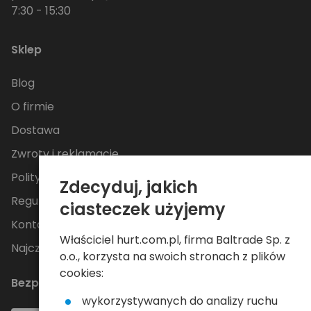
7:30 - 15:30
Sklep
Blog
O firmie
Dostawa
Zwroty i reklamacje
Polityka Prywatności
Zdecyduj, jakich
Regulamin
ciasteczek użyjemy
Kontakt
Właściciel hurt.com.pl, firma Baltrade Sp. z
Najczęściej zadawane pytania
o.o., korzysta na swoich stronach z plików
cookies:
Bezpieczne płatności
wykorzystywanych do analizy ruchu