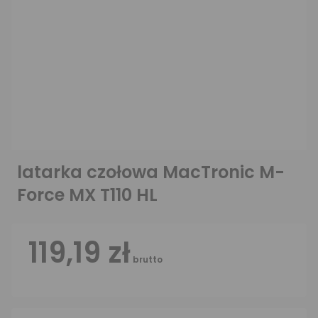
latarka czołowa MacTronic M-
Force MX T110 HL
119,19 zł
brutto