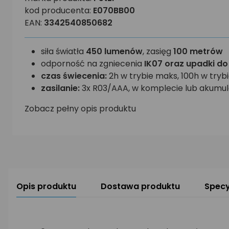
kod producenta:
E070BB00
EAN:
3342540850682
siła światła
450 lumenów
, zasięg
100 metrów
odporność na zgniecenia
IK07 oraz upadki d
czas świecenia:
2h w trybie maks, 100h w try
zasilanie:
3x R03/AAA, w komplecie lub akumula
Zobacz pełny opis produktu
Opis produktu
Dostawa produktu
Specy