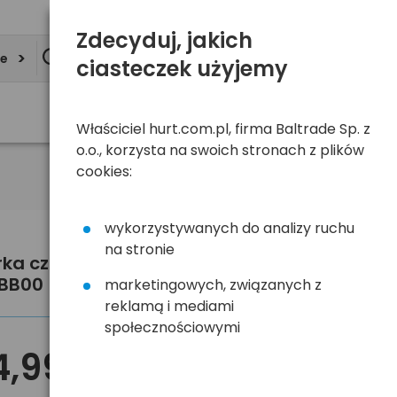
Zdecyduj, jakich
ie
ciasteczek użyjemy
Właściciel hurt.com.pl, firma Baltrade Sp. z
o.o., korzysta na swoich stronach z plików
cookies:
wykorzystywanych do analizy ruchu
na stronie
rka czołowa Petzl Aria 2 RGB
BB00
marketingowych, związanych z
reklamą i mediami
społecznościowymi
4,99 zł
brutto