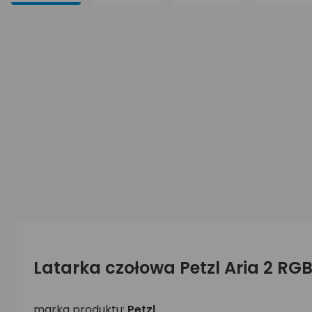
Latarka czołowa Petzl Aria 2 RG
marka produktu:
Petzl