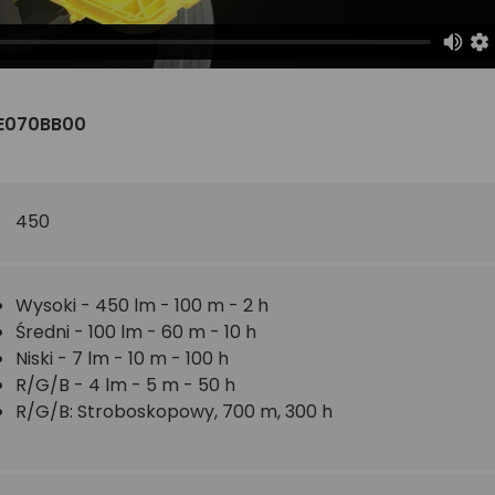
 E070BB00
450
Wysoki - 450 lm - 100 m - 2 h
Średni - 100 lm - 60 m - 10 h
Niski - 7 lm - 10 m - 100 h
R/G/B - 4 lm - 5 m - 50 h
R/G/B: Stroboskopowy, 700 m, 300 h