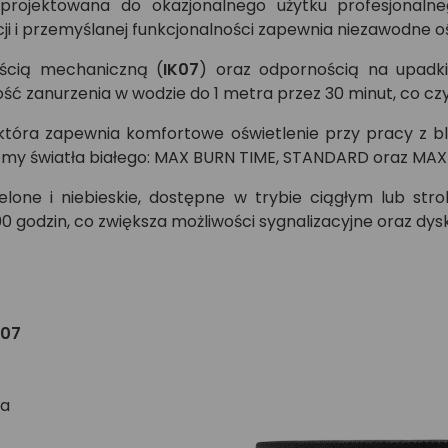
ojektowana do okazjonalnego użytku profesjonalne
ukcji i przemyślanej funkcjonalności zapewnia niezawodn
ością mechaniczną (
IK07
) oraz odpornością na upadk
ć zanurzenia w wodzie do 1 metra przez 30 minut, co cz
, która zapewnia komfortowe oświetlenie przy pracy z b
oziomy światła białego: MAX BURN TIME, STANDARD oraz MA
elone i niebieskie, dostępne w trybie ciągłym lub st
0 godzin, co zwiększa możliwości sygnalizacyjne oraz dy
K07
ka