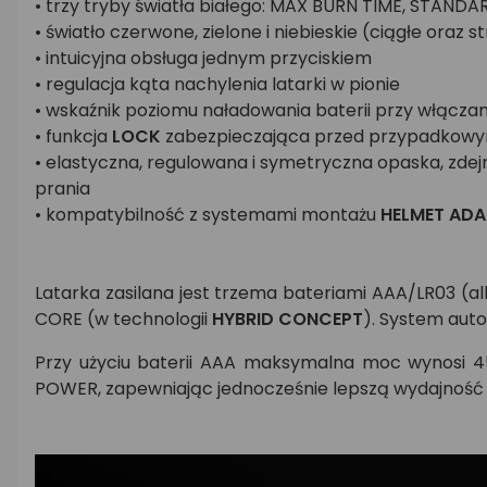
• trzy tryby światła białego: MAX BURN TIME, STAN
• światło czerwone, zielone i niebieskie (ciągłe oraz
• intuicyjna obsługa jednym przyciskiem
• regulacja kąta nachylenia latarki w pionie
• wskaźnik poziomu naładowania baterii przy włączani
• funkcja
LOCK
zabezpieczająca przed przypadkow
• elastyczna, regulowana i symetryczna opaska, zde
prania
• kompatybilność z systemami montażu
HELMET ADA
Latarka zasilana jest trzema bateriami AAA/LR03 (al
CORE (w technologii
HYBRID CONCEPT
). System auto
Przy użyciu baterii AAA maksymalna moc wynosi 
POWER, zapewniając jednocześnie lepszą wydajność i