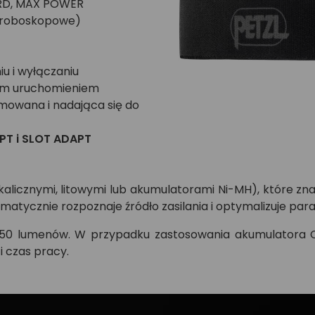
DARD, MAX POWER
 stroboskopowe)
u i wyłączaniu
ym uruchomieniem
jmowana i nadająca się do
PT i SLOT ADAPT
kalicznymi, litowymi lub akumulatorami Ni-MH), które z
matycznie rozpoznaje źródło zasilania i optymalizuje par
450 lumenów. W przypadku zastosowania akumulatora 
 czas pracy.