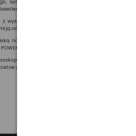
go, sprawdzająca się podczas prac serwisowych,
e oświetlenie w wymagających warunkach pracy.
i z wysokości do 2 metrów. Klasa szczelności
IP67
yni ją odpowiednią do pracy w trudnym środowisku.
liska, natomiast wiązka mieszana ułatwia poruszanie
X POWER.
roboskopowym. Tryb stroboskopowy jest widoczny z
skretne użytkowanie w określonych sytuacjach.