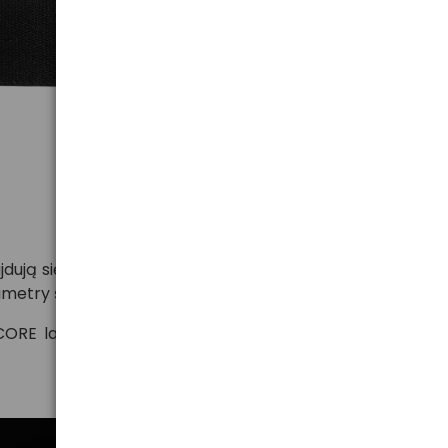
najdują się w zestawie, lub opcjonalnym akumulatorem
ametry świecenia.
CORE latarka osiąga do 625 lumenów w trybie MAX