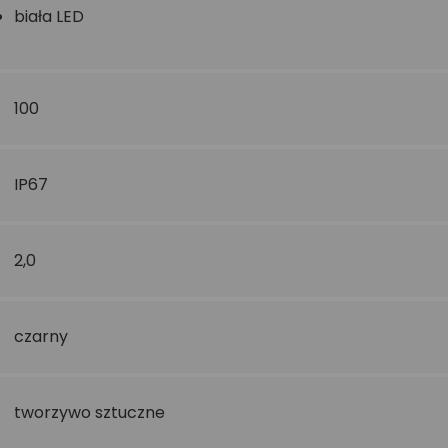
biała LED
100
IP67
2,0
czarny
tworzywo sztuczne