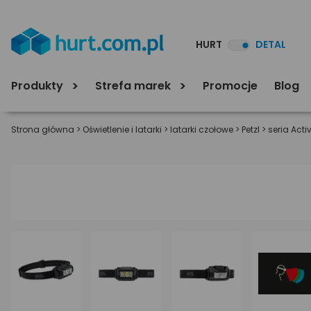
HURT
DETAL
Produkty
Strefa marek
Promocje
Blog
Strona główna
>
Oświetlenie i latarki
>
latarki czołowe
>
Petzl
>
seria Acti