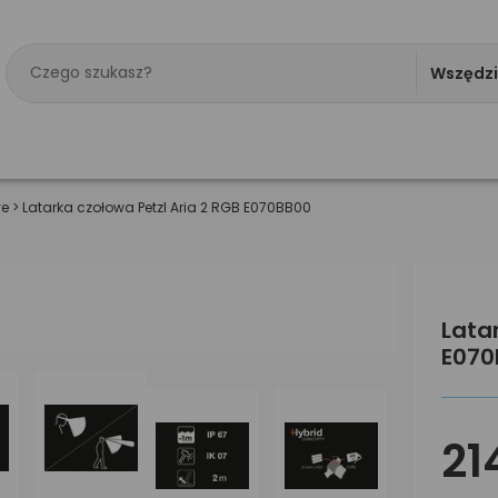
Wszędz
ve
>
Latarka czołowa Petzl Aria 2 RGB E070BB00
Lata
E070
21