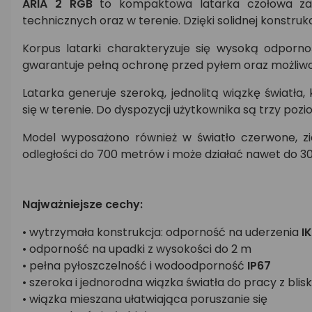
ARIA 2 RGB
to kompaktowa latarka czołowa zapr
technicznych oraz w terenie. Dzięki solidnej konstr
Korpus latarki charakteryzuje się wysoką odporn
gwarantuje pełną ochronę przed pyłem oraz możliwoś
Latarka generuje szeroką, jednolitą wiązkę światła
się w terenie. Do dyspozycji użytkownika są trzy p
Model wyposażono również w światło czerwone, zi
odległości do 700 metrów i może działać nawet do 30
Najważniejsze cechy:
• wytrzymała konstrukcja: odporność na uderzenia
I
• odporność na upadki z wysokości do 2 m
• pełna pyłoszczelność i wodoodporność
IP67
• szeroka i jednorodna wiązka światła do pracy z blis
• wiązka mieszana ułatwiająca poruszanie się