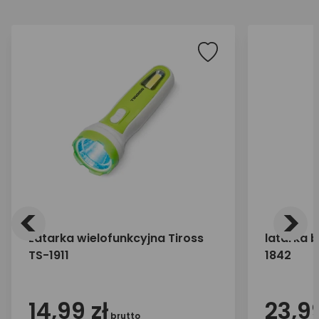
<
>
Latarka wielofunkcyjna Tiross
latarka b
TS-1911
1842
14,99 zł
23,99
brutto