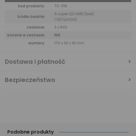
kod produktu
TS-1118
6 super LED SMD (bok)
źródło światła
1 LED (przód)
zasilanie
3 x R03
baterie w zestawie
NIE
wymiary
170 x 30 x 18 mm
Dostawa i płatność
Bezpieczeństwo
Podobne produkty