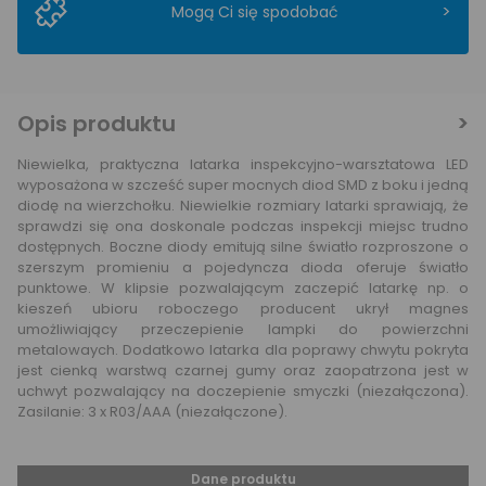
>
Mogą Ci się spodobać
Opis produktu
Niewielka, praktyczna latarka inspekcyjno-warsztatowa LED
wyposażona w szcześć super mocnych diod SMD z boku i jedną
diodę na wierzchołku. Niewielkie rozmiary latarki sprawiają, że
sprawdzi się ona doskonale podczas inspekcji miejsc trudno
dostępnych. Boczne diody emitują silne światło rozproszone o
szerszym promieniu a pojedyncza dioda oferuje światło
punktowe. W klipsie pozwalającym zaczepić latarkę np. o
kieszeń ubioru roboczego producent ukrył magnes
umożliwiający przeczepienie lampki do powierzchni
metalowaych. Dodatkowo latarka dla poprawy chwytu pokryta
jest cienką warstwą czarnej gumy oraz zaopatrzona jest w
uchwyt pozwalający na doczepienie smyczki (niezałączona).
Zasilanie: 3 x R03/AAA (niezałączone).
Dane produktu