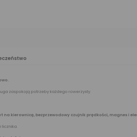
ieczeństwo
owo.
bsługa zaspokoją potrzeby każdego rowerzysty.
wyt na kierownicę, bezprzewodowy czujnik prędkości, magnes i e
 licznika.