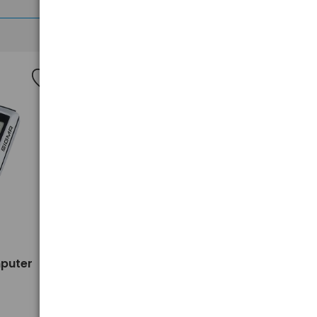
>
mputer
Licznik rowerowy / komputer
Sigma BC 8.0 WR