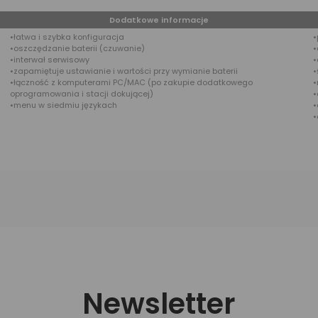
Dodatkowe informacje
•łatwa i szybka konfiguracja
•
•oszczędzanie baterii (czuwanie)
•
•interwał serwisowy
•
•zapamiętuje ustawianie i wartości przy wymianie baterii
•
•łączność z komputerami PC/MAC (po zakupie dodatkowego
•
oprogramowania i stacji dokującej)
•
•menu w siedmiu językach
•
•
Newsletter