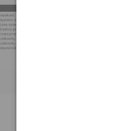
Maksymalne wartości
prędkość: 199,5 km/mile
dystans dzienny: 9999,9 km/mil
czas dzienny: 999h 59m
średnia prędkość: 199,99 km/mil
maksymalna prędkość: 199,99 km/mil
całkowity dystans: 99999 km/mil
całkowity czas przejazdów: 9999h
obwód koła: 3999mm (minimum 1000)