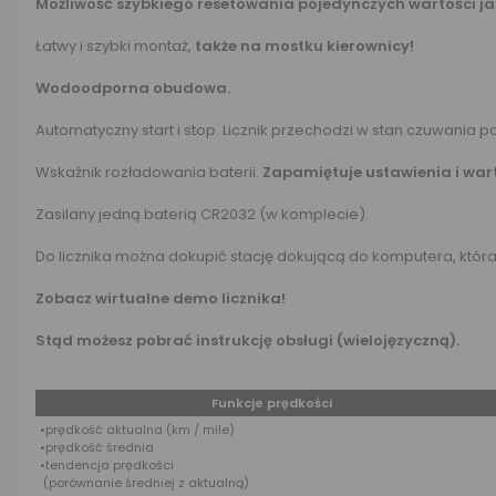
Możliwość szybkiego resetowania pojedynczych wartości jak 
Łatwy i szybki montaż,
także na mostku kierownicy!
Wodoodporna obudowa.
Automatyczny start i stop. Licznik przechodzi w stan czuwania p
Wskaźnik rozładowania baterii.
Zapamiętuje ustawienia i wart
Zasilany jedną baterią CR2032 (w komplecie).
Do licznika można dokupić stację dokującą do komputera, któr
Zobacz wirtualne demo licznika!
Stąd możesz pobrać instrukcję obsługi (wielojęzyczną).
Funkcje prędkości
•prędkość aktualna (km / mile)
•prędkość średnia
•tendencja prędkości
(porównanie średniej z aktualną)