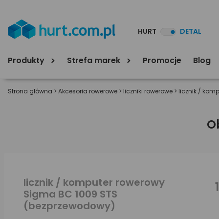
HURT
DETAL
Produkty
Strefa marek
Promocje
Blog
Strona główna
>
Akcesoria rowerowe
>
liczniki rowerowe
>
licznik / ko
O
licznik / komputer rowerowy
Sigma BC 1009 STS
(bezprzewodowy)