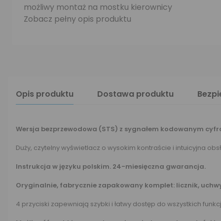
możliwy montaż na mostku kierownicy
Zobacz pełny opis produktu
Opis produktu
Dostawa produktu
Bezp
Wersja bezprzewodowa (STS) z sygnałem kodowanym cyfr
Duży, czytelny wyświetlacz o wysokim kontraście i intuicyjna o
Instrukcja w języku polskim. 24-miesięczna gwarancja.
Oryginalnie, fabrycznie zapakowany komplet: licznik, uch
4 przyciski zapewniają szybki i łatwy dostęp do wszystkich funkcji