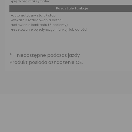
•prędkość maksymalna
Pozostałe funkcje
•automatyczny start / stop
•wskaźnik rozładowania baterii
•ustawienie kontrastu (3 poziomy)
•resetowanie pojedynczych funkcji lub całości
* - niedostępne podczas jazdy
Produkt posiada oznaczenie CE.