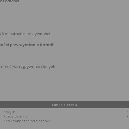
i całości.
o 5 minutach nieaktywności.
ości przy wymianie baterii!
a umożliwia zgrywanie danych.
Funkcje czasu
•zegar
•
•czas dzienny
•
•całkowity czas przejazdów*