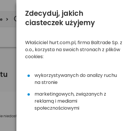
Zdecyduj, jakich
ie
ciasteczek użyjemy
Właściciel hurt.com.pl, firma Baltrade Sp. z
o.o., korzysta na swoich stronach z plików
cookies:
tu
wykorzystywanych do analizy ruchu
na stronie
marketingowych, związanych z
reklamą i mediami
Powiadom mnie o dostępności
społecznościowymi
ie niedostępny
Wyślemy powiadomienie o dostęności
na poniższy adres e-mail