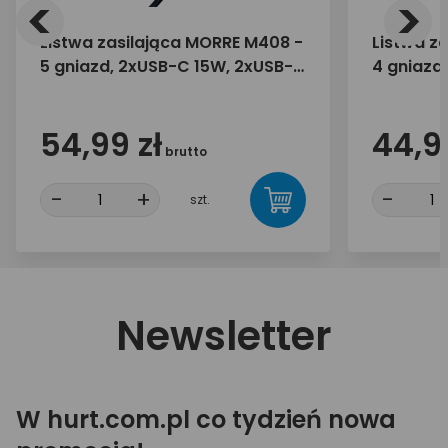
<
>
Listwa zasilająca MORRE M408 -
Listwa z
5 gniazd, 2xUSB-C 15W, 2xUSB-A
4 gniazd
12W 1,5m
12W, 1,5 
54,99 zł
44,99
brutto
-
+
-
szt.
Newsletter
W hurt.com.pl co tydzień nowa