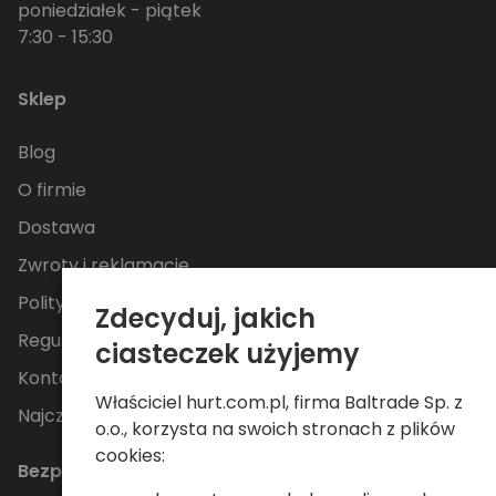
poniedziałek - piątek
7:30 - 15:30
Sklep
Blog
O firmie
Dostawa
Zwroty i reklamacje
Polityka Prywatności
Zdecyduj, jakich
Regulamin
ciasteczek użyjemy
Kontakt
Właściciel hurt.com.pl, firma Baltrade Sp. z
Najczęściej zadawane pytania
o.o., korzysta na swoich stronach z plików
cookies:
Bezpieczne płatności