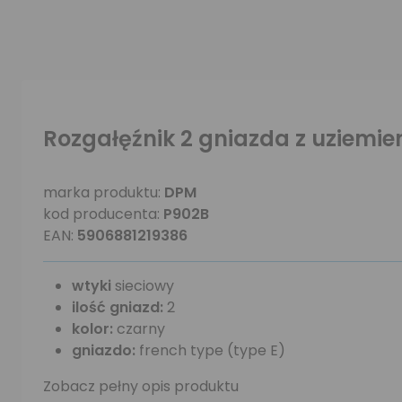
Rozgałęźnik 2 gniazda z uziemi
marka produktu:
DPM
kod producenta:
P902B
EAN:
5906881219386
wtyki
sieciowy
ilość gniazd:
2
kolor:
czarny
gniazdo:
french type (type E)
Zobacz pełny opis produktu