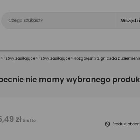
Wszędz
>
listwy zasilające
>
listwy zasilające
>
Rozgałęźnik 2 gniazda z uziemien
becnie nie mamy wybranego produk
5,49 zł
brutto
Produkt obecn