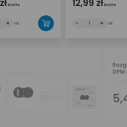
zł
12,99 zł
brutto
brutto
+
+
-
-
+
+
szt.
szt.
Rozg
DPM 
5,