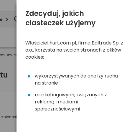
Zdecyduj, jakich
ie
ciasteczek użyjemy
Właściciel hurt.com.pl, firma Baltrade Sp. z
o.o., korzysta na swoich stronach z plików
iem DPM czarny
cookies:
tu
wykorzystywanych do analizy ruchu
na stronie
marketingowych, związanych z
reklamą i mediami
Powiadom mnie o dostępności
społecznościowymi
ie niedostępny
Wyślemy powiadomienie o dostęności
na poniższy adres e-mail