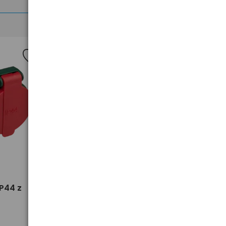
>
IP44 z
Rozgałęźnik 1 gniazdo z uziem i
wył DPM czarny