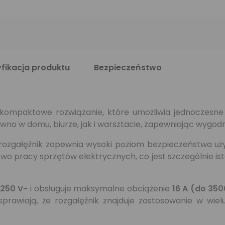
fikacja produktu
Bezpieczeństwo
kompaktowe rozwiązanie, które umożliwia jednoczesne
równo w domu, biurze, jak i warsztacie, zapewniając wygo
 rozgałęźnik zapewnia wysoki poziom bezpieczeństwa uż
o pracy sprzętów elektrycznych, co jest szczególnie is
250 V~
i obsługuje maksymalne obciążenie
16 A (do 35
rawiają, że rozgałęźnik znajduje zastosowanie w wiel