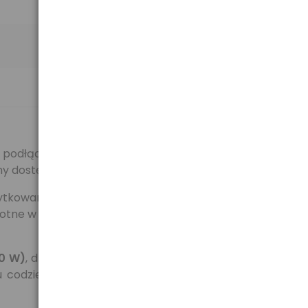
 podłączenie dwóch urządzeń elektrycznych. Dzięki
dny dostęp do dodatkowych gniazd zasilania.
ytkowania. Uziemienie chroni podłączone urządzenia
totne w przypadku elektroniki, urządzeń RTV, AGD czy
00 W)
, dzięki czemu nadaje się do zasilania urządzeń o
u codziennych sytuacjach, zapewniając niezawodne