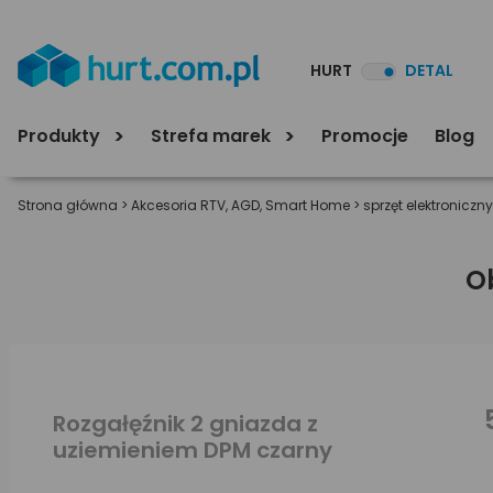
HURT
DETAL
Produkty
Strefa marek
Promocje
Blog
Strona główna
>
Akcesoria RTV, AGD, Smart Home
>
sprzęt elektroniczny
O
Rozgałęźnik 2 gniazda z
uziemieniem DPM czarny