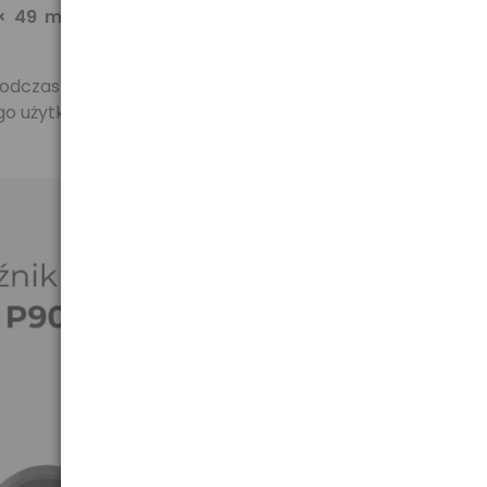
 × 49 mm
. Dzięki niewielkiej konstrukcji zajmuje mało
podczas intensywnego użytkowania. To niezawodne
o użytku.