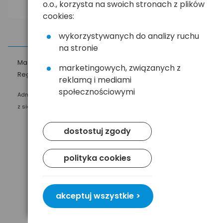
o.o., korzysta na swoich stronach z plików
cookies:
wykorzystywanych do analizy ruchu
na stronie
Masz pytania?
☎
58 552 20 20
ehandel@hurt.com.pl
marketingowych, związanych z
Regulamin
Polityka prywatności
reklamą i mediami
społecznościowymi
Administratorem Twoich danych osobowych jest Baltrade sp. z o.o.
z siedzibą w Gdańsku przy ul. Geodetów 24, 80-298 Gdańsk.
dostostuj zgody
polityka cookies
akceptuj wszystkie >