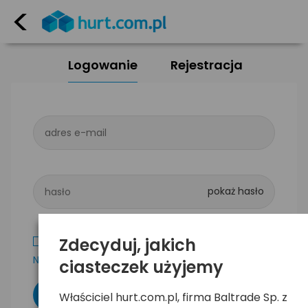
<
Logowanie
Rejestracja
adres e-mail
hasło
Zdecyduj, jakich
Zapamiętaj mnie
Nie pamiętam hasła
ciasteczek użyjemy
Właściciel hurt.com.pl, firma Baltrade Sp. z