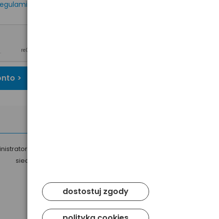
egulaminem
oraz
onto >
nistratorem Twoich danych osobowych jest Baltrade sp. z o.o. z
siedzibą w Gdańsku przy ul. Geodetów 24, 80-298 Gdańsk.
dostostuj zgody
polityka cookies