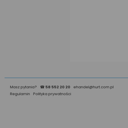
Masz pytania?
☎
58 552 20 20
ehandel@hurt.com.pl
Regulamin
Polityka prywatności