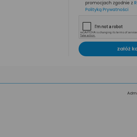
promocjach zgodnie z
R
Polityką Prywatności
załóż k
Admi