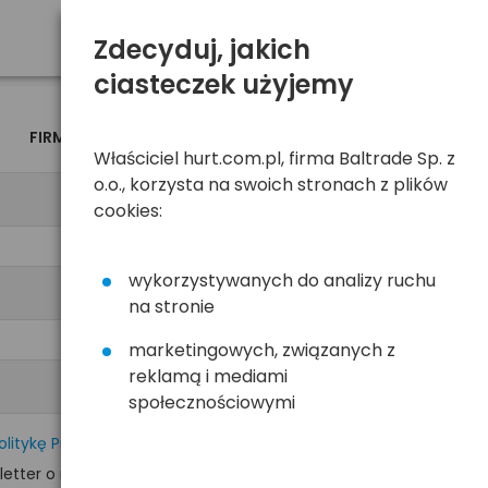
Zdecyduj, jakich
ciasteczek użyjemy
FIRMA
OSOBA
Właściciel hurt.com.pl, firma Baltrade Sp. z
o.o., korzysta na swoich stronach z plików
cookies:
wykorzystywanych do analizy ruchu
na stronie
marketingowych, związanych z
reklamą i mediami
społecznościowymi
olitykę Prywatności
tter o nowościach i