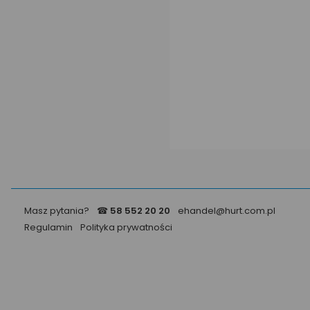
Masz pytania?
☎
58 552 20 20
ehandel@hurt.com.pl
Regulamin
Polityka prywatności