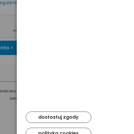
egulaminem
oraz
onto >
nistratorem Twoich danych osobowych jest Baltrade sp. z o.o. z
siedzibą w Gdańsku przy ul. Geodetów 24, 80-298 Gdańsk.
dostostuj zgody
polityka cookies