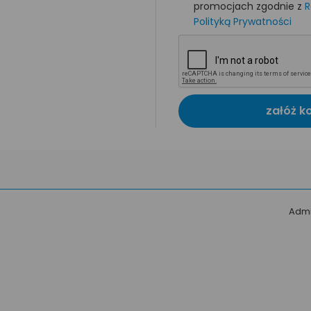
promocjach zgodnie z
R
Polityką Prywatności
załóż k
Admi