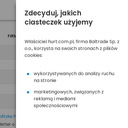
Zdecyduj, jakich
ciasteczek użyjemy
FIRMA
OSOBA
Właściciel hurt.com.pl, firma Baltrade Sp. z
o.o., korzysta na swoich stronach z plików
cookies:
wykorzystywanych do analizy ruchu
na stronie
marketingowych, związanych z
reklamą i mediami
społecznościowymi
olitykę Prywatności
tter o nowościach i