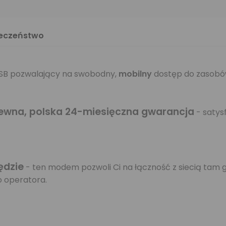
ieczeństwo
B pozwalający na swobodny,
mobilny
dostęp do zasobów
ewna, polska 24-miesięczna gwarancja
- satys
ędzie
- ten modem pozwoli Ci na łączność z siecią tam g
o operatora.