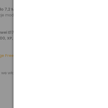
do 7,2 Mbps.
Kompaktowa obudowa,
niewielka
kcje modemu zostały wzbogacone o
gniazdo kart
wei E1750C do wolnego portu USB i poczekać na
, XP, Vista oraz 7 a także Mac OS X 10.4 lub
ge Freedom
,
Era BlueConnect
,
iPlus
czy
Play Online
.
ć we własnym zakresie.