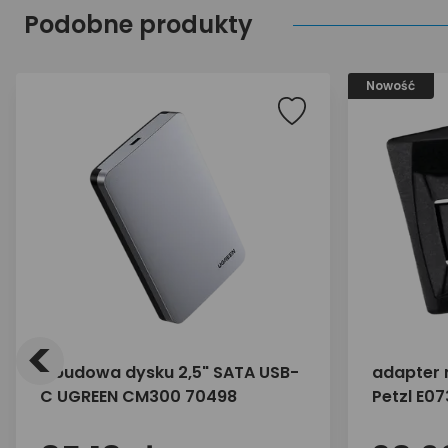
Podobne produkty
Nowość
<
Obudowa dysku 2,5" SATA USB-
adapter 
C UGREEN CM300 70498
Petzl E0