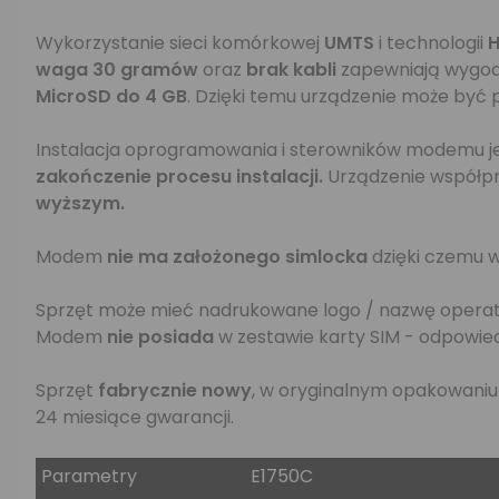
Wykorzystanie sieci komórkowej
UMTS
i technologii
waga 30 gramów
oraz
brak kabli
zapewniają wygod
MicroSD do 4 GB
. Dzięki temu urządzenie może być 
Instalacja oprogramowania i sterowników modemu jes
zakończenie procesu instalacji.
Urządzenie współpr
wyższym.
Modem
nie ma założonego simlocka
dzięki czemu w
Sprzęt może mieć nadrukowane logo / nazwę operat
Modem
nie posiada
w zestawie karty SIM - odpowie
Sprzęt
fabrycznie nowy
, w oryginalnym opakowaniu
24 miesiące gwarancji.
Parametry
E1750C