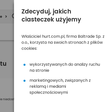
Zdecyduj, jakich
ie
ciasteczek użyjemy
Właściciel hurt.com.pl, firma Baltrade Sp. z
o.o., korzysta na swoich stronach z plików
cookies:
tu
wykorzystywanych do analizy ruchu
na stronie
marketingowych, związanych z
reklamą i mediami
Powiadom mnie o dostępności
społecznościowymi
ie niedostępny
Wyślemy powiadomienie o dostęności
na poniższy adres e-mail