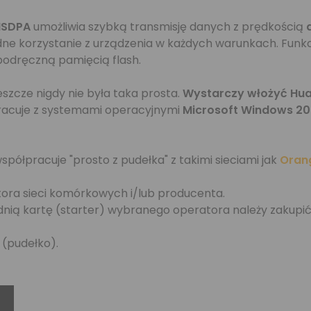
HSDPA
umożliwia szybką transmisję danych z prędkością
ne korzystanie z urządzenia w każdych warunkach. Fun
podręczną pamięcią flash.
zcze nigdy nie była taka prosta.
Wystarczy włożyć Hua
acuje z systemami operacyjnymi
Microsoft Windows 2000
spółpracuje "prosto z pudełka" z takimi sieciami jak
Oran
ora sieci komórkowych i/lub producenta.
dnią kartę (starter) wybranego operatora należy zakupi
 (pudełko).