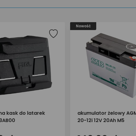
Nowość
na kask do latarek
akumulator żelowy AGM
73AB00
20-12i 12V 20Ah M5