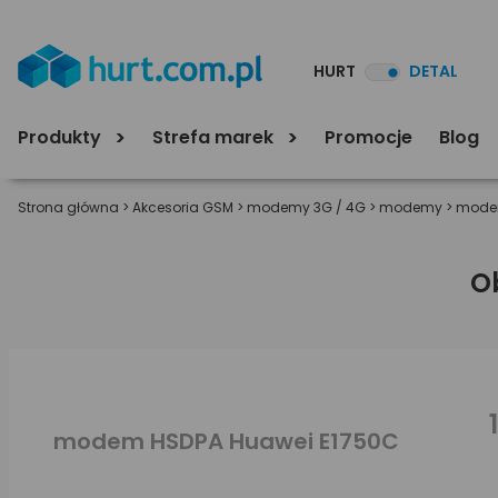
HURT
DETAL
Produkty
Strefa marek
Promocje
Blog
Strona główna
>
Akcesoria GSM
>
modemy 3G / 4G
>
modemy
>
modem
O
modem HSDPA Huawei E1750C