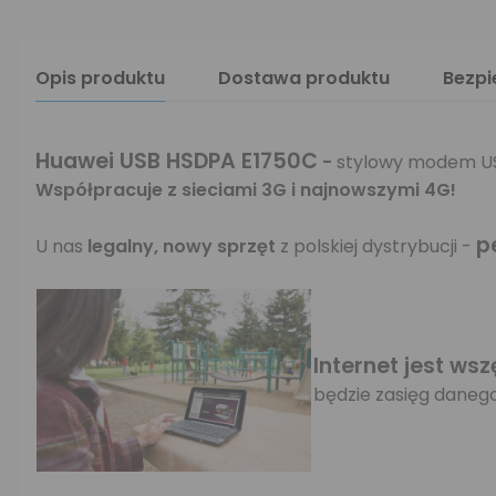
Opis produktu
Dostawa produktu
Bezp
Huawei USB HSDPA E1750C
-
stylowy modem US
Współpracuje z sieciami 3G i najnowszymi 4G!
p
U nas
legalny, nowy sprzęt
z polskiej dystrybucji -
Internet jest wsz
będzie zasięg daneg