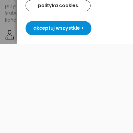
polityka cookies
przyrząd do zdejmowania izolacji, płaski śrubokręt,
śrubokręt krzyżowy,otwieracz do butelek z
końcówką śrubokręta płaskiego, ostrze ząbkowane,
nożyczki.
akceptuj wszystkie >
Wygodne przenoszenie zapewnia znajdująca się w
zestawie kabura.
Narzędzie zapakowane jest w eleganckie pudełko co
czyni z niego znakomity pomysł na prezent.
waga: 290 g
Wymiary: 10,2 x 5,0 x 2,5 cm złożony
Dostawa i płatność
Bezpieczeństwo