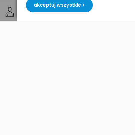
jednego z wolnych portów USB, bez konieczności
akceptuj wszystkie >
instalacji dodatkowych sterowników czy
oprogramowania.
PARAMETRY TECHNICZNE:
wymiary: 95,0 x 56,7 x 39,6 mm
interfejs: USB
ilość przycisków: 3 + przycisk
przełączania DPI
częstotliwość radiowa: 2,4Ghz
rodzaj odbiornika: nano
sensor: optyczny
rozdzielczość: 800/1600 DPI
zasilanie: 1x AA (w komplecie)
pobór prądu w czasie pracy: 25mA
obsługiwane systemy operacyjne:
Windows: 2000/XP/Vista/7, Linux, Mac
OS X