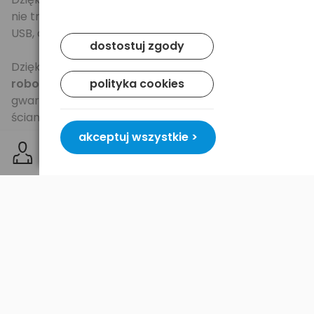
nie trzeba uważać na odstające odbiorniki z portów
USB, oraz o każdorazowym ich podłączaniu.
dostostuj zgody
Dzięki wysokiej jakości nadajnikowi
mysz posiada
polityka cookies
roboczy zasięg działania do 10m!
Fale radiowe
gwarantują prawidłowe działanie myszy nawet przez
ściany!
akceptuj wszystkie >
Specjalny profil myszy - dla osób praworęcznych
- superwygodna.
Idealnie leży zarówno w drobnej jak i dużej dłoni.
Zalety myszy Bluetooth
AM73:
mysz nie należy do małych
- jest
bardzo wygodna;
znikomy pobór prądu
- długi czas