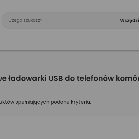
Wszędz
e ładowarki USB do telefonów kom
uktów spełniających podane kryteria.