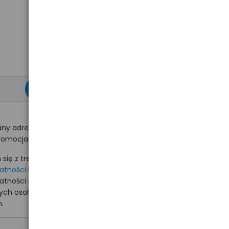
zapisz się >
ny adres e-mail
romocjach na hurt.com.pl.
ię z treścią i akceptuję
watności
i akceptuję
watności i wyrażam zgodę
nych osobowych na
.