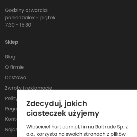
Godziny otwarcia:
poniedziałek - piątek
7:30 - 15:30
Sklep
Blog
O firmie
Dostawa
Zwroty i reklamacje
Polityka Prywatności
Zdecyduj, jakich
Regulamin
ciasteczek użyjemy
Kontakt
Właściciel hurt.com.pl, firma Baltrade Sp. z
Najczęściej zadawane pytania
o.o., korzysta na swoich stronach z plików