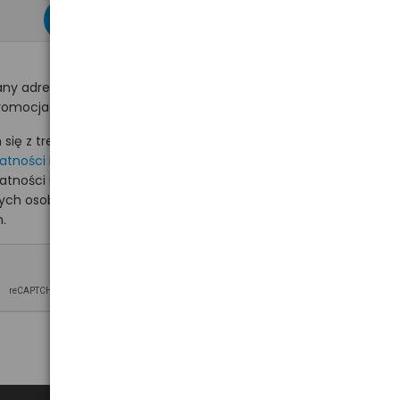
zapisz się >
ny adres e-mail
romocjach na hurt.com.pl.
ię z treścią i akceptuję
watności
i akceptuję
watności i wyrażam zgodę
nych osobowych na
.