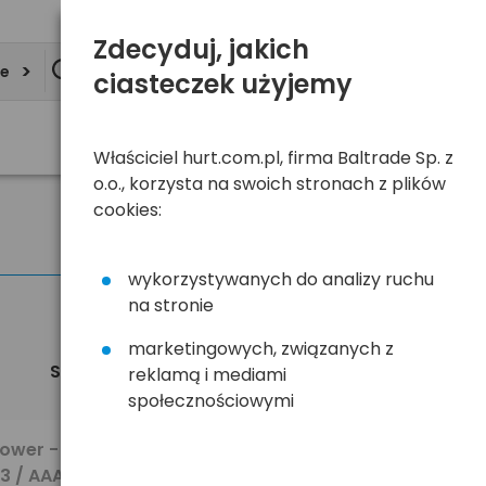
Zdecyduj, jakich
ie
ciasteczek użyjemy
Właściciel hurt.com.pl, firma Baltrade Sp. z
o.o., korzysta na swoich stronach z plików
cookies:
wykorzystywanych do analizy ruchu
na stronie
marketingowych, związanych z
Sortuj
Widok
reklamą i mediami
domyślnie
społecznościowymi
535,23 zł
Power -
brutto
03 / AAA +