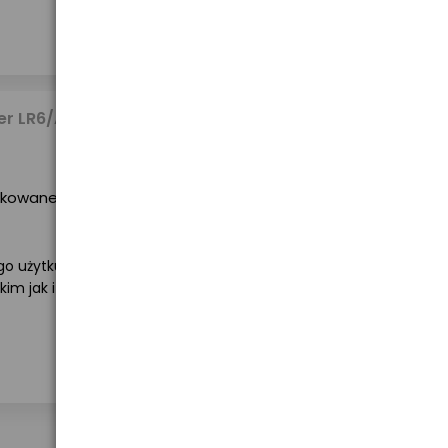
47,67 zł
er LR6/AA
brutto
akowane
go użytku
Brak towaru w magazynie
im jak i