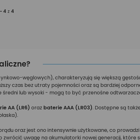
 - 4
z
4
aliczne?
 (cynkowo-węglowych), charakteryzują się większą gęstośc
szy czas bez utraty pojemności oraz są bardziej odporn
 średni lub wysoki - mogą to być przenośne odtwarzacze a
rie AA (LR6)
oraz
baterie AAA (LR03)
. Dostępne są także
płaska).
rądu oraz jest ono intensywnie użytkowane, co prowadzi 
 zwrócić uwagę na akumulatorki nowej generacji, które 