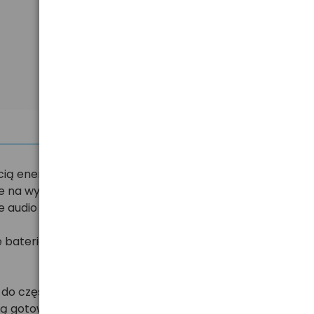
Pokaż na stronie
50
ią energii i dłuższym czasem przydatności do użycia.
e na wycieki. Posiadają zastosowanie w urządzeniach
udio i radia, latarki, czy aparaty cyfrowe.
 baterie alkaliczne w rozmiarach: LR14 (C), LR20 (D),
do częstej wymiany baterii alkalicznych, powinieneś
są gotowe do użycia zaraz po załadowaniu oraz mogą