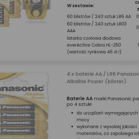
c
W zestawie:
60 blistrów / 240 sztuk LR6 AA
0
60 blistrów / 240 sztuk LR03
0
AAA
latarka czołowa diodowa
everActive Cobra HL-250
(wartość rynkowa 45 zł.!)
4 x baterie AA / LR6 Panason
Alkaline Power (blister)
Baterie AA
marki Panasonic p
po 4 sztuki
do urządzeń wymagających 
mocy
wykonane z wysokiej jakości
materiałów, co zapobiega ic