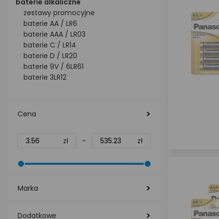
baterie alkaliczne
zestawy promocyjne
baterie AA / LR6
baterie AAA / LR03
baterie C / LR14
baterie D / LR20
baterie 9V / 6LR61
baterie 3LR12
Cena
zł
-
zł
Marka
Dodatkowe