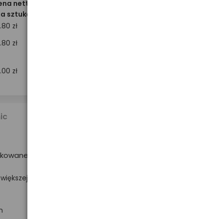
ena netto
za sztukę
.80 zł
Brak towaru w magazynie
.80 zł
1.00 zł
4,39 zł
ic
brutto
akowane
większej
Brak towaru w magazynie
h