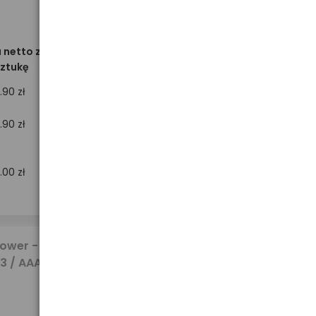
 netto za
ztukę
.90 zł
Brak towaru w magazynie
.90 zł
1.00 zł
474,03 zł
Power -
brutto
03 / AAA +