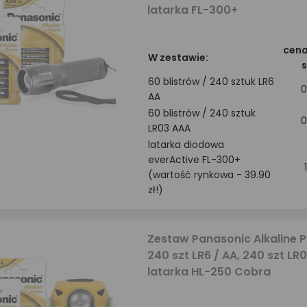
latarka FL-300+
cena
W zestawie:
s
60 blistrów / 240 sztuk LR6
0
AA
60 blistrów / 240 sztuk
0
LR03 AAA
latarka diodowa
everActive FL-300+
(wartość rynkowa - 39.90
zł!)
Zestaw Panasonic Alkaline 
240 szt LR6 / AA, 240 szt LR
latarka HL-250 Cobra