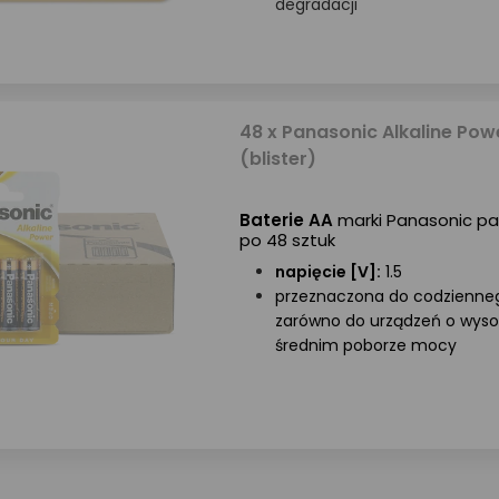
degradacji
48 x Panasonic Alkaline Pow
(blister)
Baterie AA
marki Panasonic p
po 48 sztuk
napięcie [V]:
1.5
przeznaczona do codzienne
zarówno do urządzeń o wysok
średnim poborze mocy