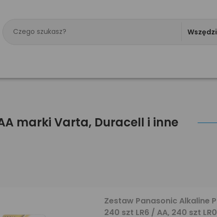
Wszędz
A marki Varta, Duracell i inne
Zestaw Panasonic Alkaline 
240 szt LR6 / AA, 240 szt LR