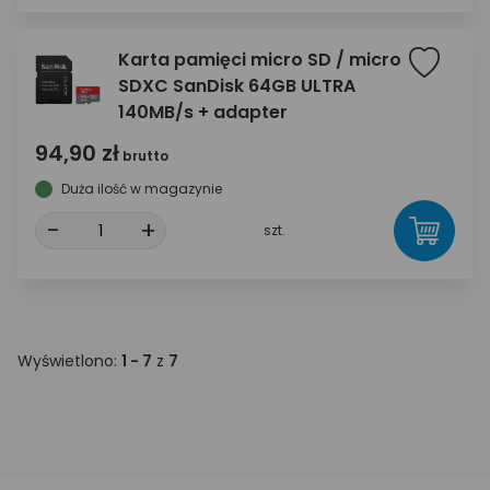
Karta pamięci micro SD / micro
SDXC SanDisk 64GB ULTRA
140MB/s + adapter
94,90 zł
brutto
Duża ilość w magazynie
-
+
szt.
Wyświetlono:
1 - 7
z
7