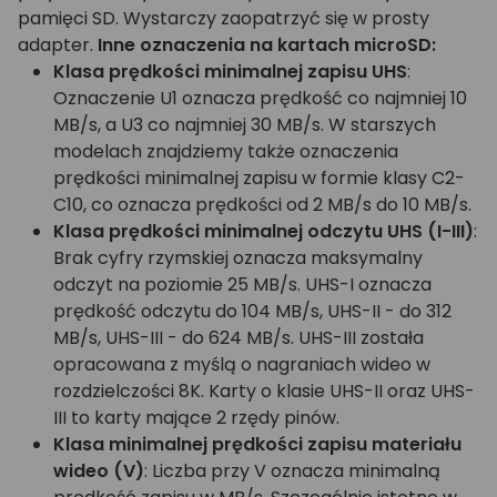
pamięci SD. Wystarczy zaopatrzyć się w prosty
adapter.
Inne oznaczenia na kartach microSD:
Klasa prędkości minimalnej zapisu UHS
:
Oznaczenie U1 oznacza prędkość co najmniej 10
MB/s, a U3 co najmniej 30 MB/s. W starszych
modelach znajdziemy także oznaczenia
prędkości minimalnej zapisu w formie klasy C2-
C10, co oznacza prędkości od 2 MB/s do 10 MB/s.
Klasa prędkości minimalnej odczytu UHS (I-III)
:
Brak cyfry rzymskiej oznacza maksymalny
odczyt na poziomie 25 MB/s. UHS-I oznacza
prędkość odczytu do 104 MB/s, UHS-II - do 312
MB/s, UHS-III - do 624 MB/s. UHS-III została
opracowana z myślą o nagraniach wideo w
rozdzielczości 8K. Karty o klasie UHS-II oraz UHS-
III to karty mające 2 rzędy pinów.
Klasa minimalnej prędkości zapisu materiału
wideo (V)
: Liczba przy V oznacza minimalną