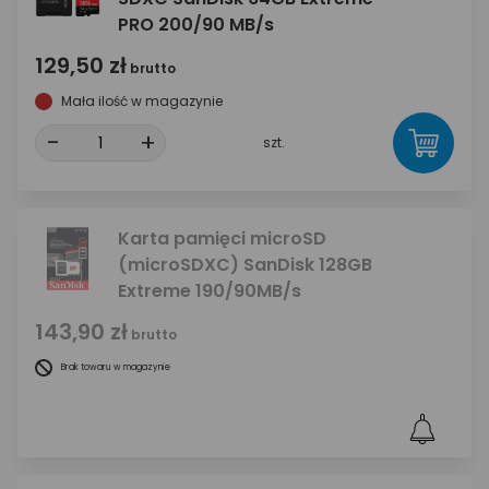
PRO 200/90 MB/s
129,50 zł
brutto
Mała ilość w magazynie
-
+
szt.
Karta pamięci microSD
(microSDXC) SanDisk 128GB
Extreme 190/90MB/s
143,90 zł
brutto
Brak towaru w magazynie