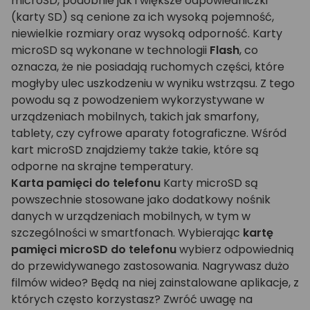
microSD, podobnie jak i większe odpowiedniczki
(karty SD) są cenione za ich wysoką pojemność,
niewielkie rozmiary oraz wysoką odporność. Karty
microSD są wykonane w technologii
Flash
, co
oznacza, że nie posiadają ruchomych części, które
mogłyby ulec uszkodzeniu w wyniku wstrząsu. Z tego
powodu są z powodzeniem wykorzystywane w
urządzeniach mobilnych, takich jak smarfony,
tablety, czy cyfrowe aparaty fotograficzne. Wśród
kart microSD znajdziemy także takie, które są
odporne na skrajne temperatury.
Karta pamięci do telefonu
Karty microSD są
powszechnie stosowane jako dodatkowy nośnik
danych w urządzeniach mobilnych, w tym w
szczególności w smartfonach. Wybierając
kartę
pamięci microSD do telefonu
wybierz odpowiednią
do przewidywanego zastosowania. Nagrywasz dużo
filmów wideo? Będą na niej zainstalowane aplikacje, z
których często korzystasz? Zwróć uwagę na