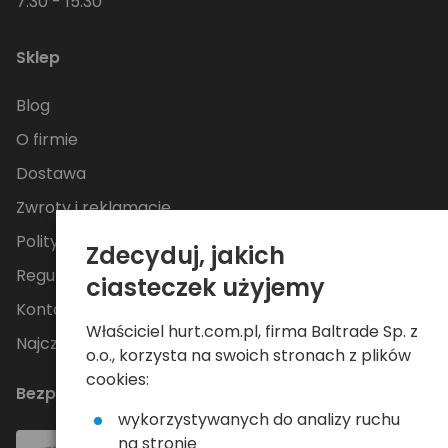
7:30 - 15:30
Sklep
Blog
O firmie
Dostawa
Zwroty i reklamacje
Polityka Prywatności
Zdecyduj, jakich
Regulamin
ciasteczek użyjemy
Kontakt
Właściciel hurt.com.pl, firma Baltrade Sp. z
Najczęściej zadawane pytania
o.o., korzysta na swoich stronach z plików
cookies:
Bezpieczne płatności
wykorzystywanych do analizy ruchu
na stronie