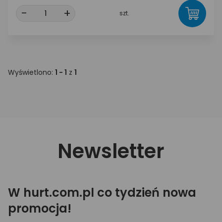
-
+
szt.
Wyświetlono:
1 - 1
z
1
Newsletter
W hurt.com.pl co tydzień nowa
promocja!