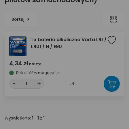
Sortuj
1 x bateria alkaliczna Varta LR1 /
LR01 / N / E90
4,34 zł
brutto
Duża ilość w magazynie
-
+
szt.
Wyświetlono:
1 - 1
z
1