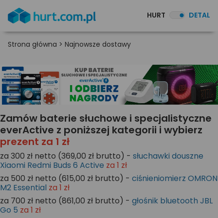
HURT
DETAL
Strona główna
>
Najnowsze dostawy
Zamów baterie słuchowe i specjalistyczne
everActive z poniższej kategorii i wybierz
prezent za 1 zł
za 300 zł netto (369,00 zł brutto) -
słuchawki douszne
Xiaomi Redmi Buds 6 Active
za 1 zł
za 500 zł netto (615,00 zł brutto) -
ciśnieniomierz OMRON
M2 Essential
za 1 zł
za 700 zł netto (861,00 zł brutto) -
głośnik bluetooth JBL
Go 5
za 1 zł