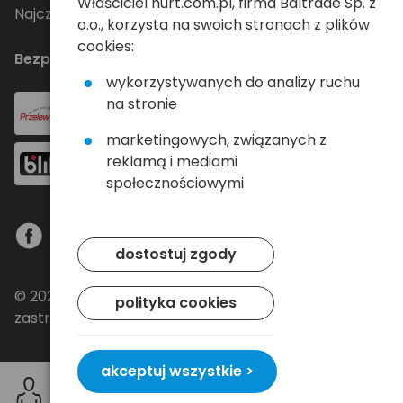
Właściciel hurt.com.pl, firma Baltrade Sp. z
Najczęściej zadawane pytania
o.o., korzysta na swoich stronach z plików
cookies:
Bezpieczne płatności
wykorzystywanych do analizy ruchu
na stronie
marketingowych, związanych z
reklamą i mediami
społecznościowymi
dostostuj zgody
© 2024 Baltrade sp. z o.o. - Wszelkie prawa
polityka cookies
zastrzeżone.
akceptuj wszystkie >