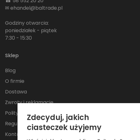
☎
58 552 20 20
✉
ehandel@baltrade.pl
Godziny otwarcia:
poniedziałek - piątek
7:30 - 15:30
Sklep
Blog
O firmie
Dostawa
Zwroty i reklamacje
Polityka Prywatności
Zdecyduj, jakich
Regulamin
ciasteczek użyjemy
Kontakt