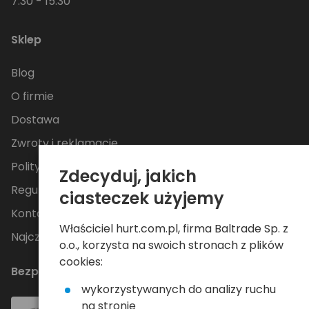
7:30 - 15:30
Sklep
Blog
O firmie
Dostawa
Zwroty i reklamacje
Polityka Prywatności
Zdecyduj, jakich
Regulamin
ciasteczek użyjemy
Kontakt
Właściciel hurt.com.pl, firma Baltrade Sp. z
Najczęściej zadawane pytania
o.o., korzysta na swoich stronach z plików
cookies:
Bezpieczne płatności
wykorzystywanych do analizy ruchu
na stronie